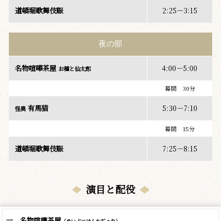
道頓堀歌舞伎賑
2:25－3:15
夜の部
名物喧嘩茶屋
4:00－5:00
お種と仙太郎
幕間 30分
有馬猫
5:30－7:10
怪異
幕間 15分
道頓堀歌舞伎賑
7:25－8:15
演目と配役
一、名物喧嘩茶屋
（めいぶつけんかぢゃや）