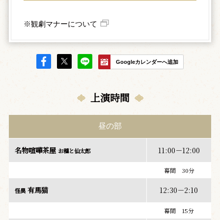
※観劇マナーについて
Googleカレンダーへ追加
上演時間
昼の部
名物喧嘩茶屋
11:00－12:00
お種と仙太郎
幕間 30分
有馬猫
12:30－2:10
怪異
幕間 15分