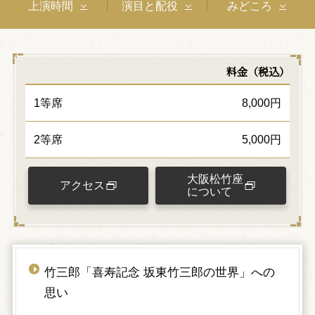
上演時間
演目と配役
みどころ
料金（税込）
1等席
8,000円
2等席
5,000円
大阪松竹座
アクセス
について
竹三郎「喜寿記念 坂東竹三郎の世界」への
思い