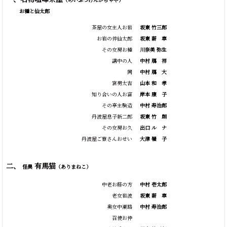
お種と仙太郎
茶屋の女主人お岩
坂東 竹三郎
お岩の倅仙太郎
坂東
薪
車
その女房お種
川奈美 弥生
講中の人
中村
鴈
祥
同
中村
鴈
大
宮男太吉
山本
和
孝
知り合いの人お富
岸本
康
子
その亭主駒造
中村 寿治郎
丹波屋息子新二郎
坂東
竹
朗
その女房お久
出口
ル
ナ
丹波屋ご寮さんおせい
大津
嶺
子
二、
有馬猫
怪異
（ありまねこ）
中老お藤の方
中村 壱太郎
老女岩波
坂東
薪
車
奥女中潮路
中村 寿治郎
召使お仲