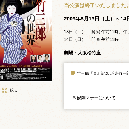
当公演は終了いたしました
2009年6月13日（土）～1
13日（土） 開演 午前11時、午
14日（日） 開演 午前11時
劇場：大阪松竹座
竹三郎「喜寿記念 坂東竹三
拡大
※観劇マナーについて