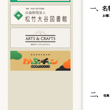
一、名
お種
二、
怪異