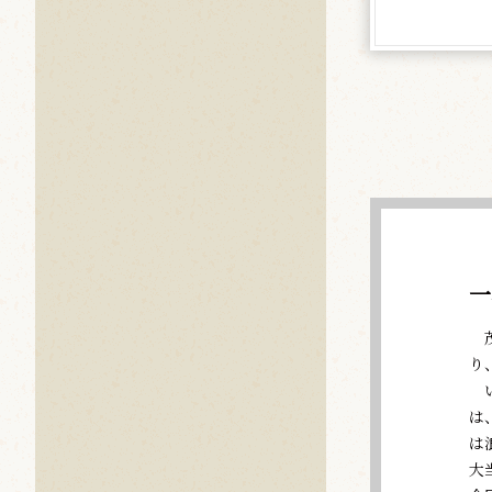
一
茂
り
い
は
は
大