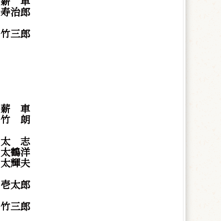
東
薪
車
 寿治郎
 竹三郎
東
薪
車
東
竹
朗
村
太
志
 太鶴洋
 太輝夫
 壱太郎
 竹三郎