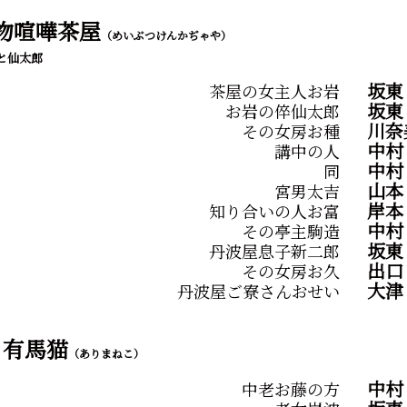
物喧嘩茶屋
（めいぶつけんかぢゃや）
と仙太郎
坂東
茶屋の女主人お岩
坂
お岩の倅仙太郎
川奈
その女房お種
中
講中の人
中
同
山
宮男太吉
岸
知り合いの人お富
中村
その亭主駒造
坂
丹波屋息子新二郎
出
その女房お久
大
丹波屋ご寮さんおせい
有馬猫
（ありまねこ）
中村
中老お藤の方