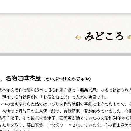
みどころ
、名物喧嘩茶屋
（めいぶつけんかぢゃや）
林寺文福作で昭和18年に旧松竹家庭劇で『鸚鵡茶屋』の名で初演され
、現在は松竹新喜劇の『お種と仙太郎』で人気の演目です。
つの世も変わらぬ姑の嫁いびりを抱腹絶倒の喜劇に仕立てたもので、
、初演では丹波屋の主人清二郎で、曽我廼家十吾が勤めていました。今
浪花千栄子、その後花村美津子、石河薫が勤めていたのを昭和54年から
当たりを取り、藤山寛美二十快笑の一つとなっています。その藤山寛美