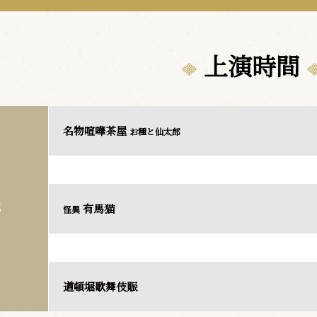
上演時間
名物喧嘩茶屋
お種と仙太郎
有馬猫
部
怪異
道頓堀歌舞伎賑