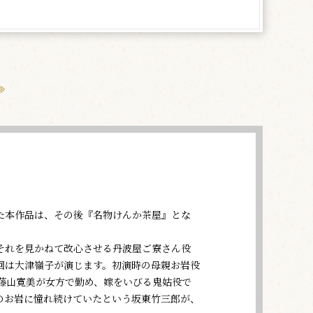
た本作品は、その後『名物けんか茶屋』とな
それを見かねて改心させる丹波屋ご寮さん役
回は大津嶺子が演じます。初演時の母親お岩役
藤山寛美が女方で勤め、嫁をいびる鬼姑役で
のお岩に憧れ続けていたという坂東竹三郎が、