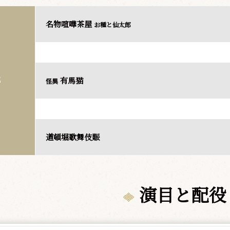
名物喧嘩茶屋
お種と仙太郎
有馬猫
部
怪異
道頓堀歌舞伎賑
演目と配役