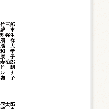
 竹三郎
東
薪
車
美 弥生
村
鴈
祥
村
鴈
大
本
和
孝
本
康
子
 寿治郎
東
竹
朗
口
ル
ナ
津
嶺
子
 壱太郎