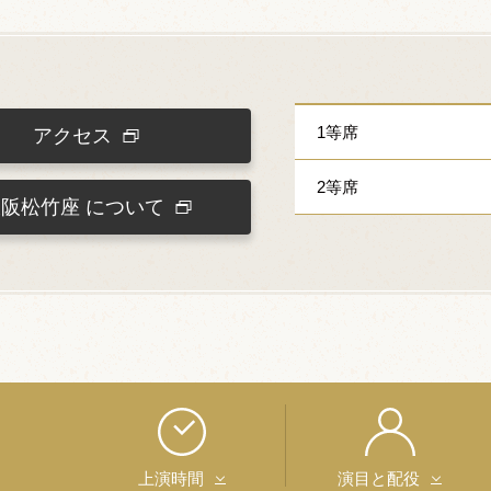
1等席
アクセス
2等席
大阪松竹座
について
上演時間
演目と配役