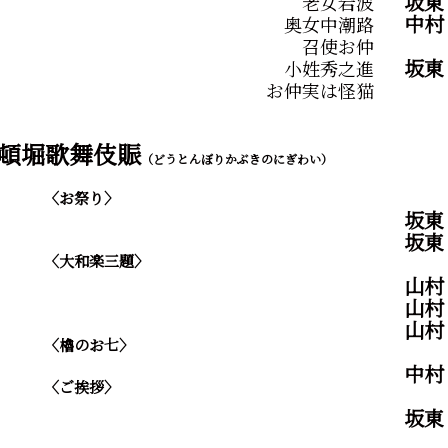
坂
老女岩波
中村
奥女中潮路
召使お仲
坂東
小姓秀之進
お仲実は怪猫
道頓堀歌舞伎賑
（どうとんぼりかぶきのにぎわい）
〈お祭り〉
坂
坂
〈大和楽三題〉
山
山村
山村
〈櫓のお七〉
中村
〈ご挨拶〉
坂東