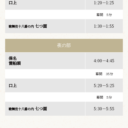
口上
1:20－1:25
幕間 5分
七つ面
1:30－1:55
歌舞伎十八番の内
夜の部
保名
4:00－4:45
雷船頭
幕間 35分
口上
5:20－5:25
幕間 5分
七つ面
5:30－5:55
歌舞伎十八番の内