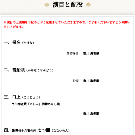
演目と配役
※演目の上演順を下記のとおり変更させていただきますので、ご了承くださいますようお願い
申し上げます。
一、保名
（やすな）
安倍保名
市川 海老蔵
二、雷船頭
（かみなりせんどう）
船頭
市川 海老蔵
三、口上
（こうじょう）
市川海老蔵「にらみ」相勤め申し候
市川 海老蔵
四、
七つ面
歌舞伎十八番の内
（ななつめん）