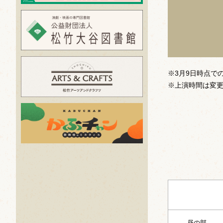
※3月9日時点で
※上演時間は変
昼の部