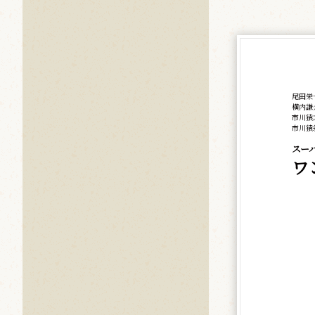
尾田栄
横内謙
市川猿
市川猿
スー
ワン