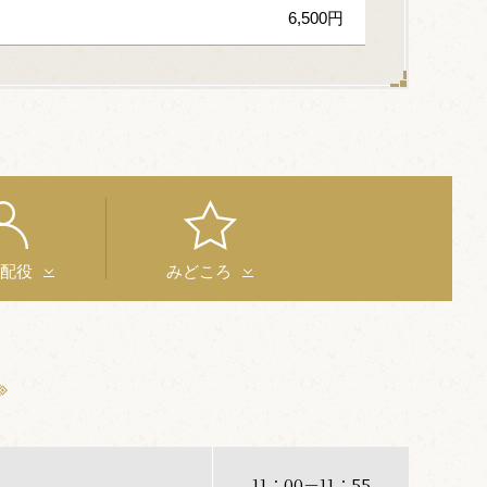
6,500円
と配役
みどころ
11：00－11：55