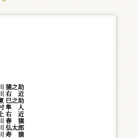
川 猿之助
川
右
近
東 巳之助
村
隼
人
上
右
近
川
春
猿
川 弘太郎
川
寿
猿