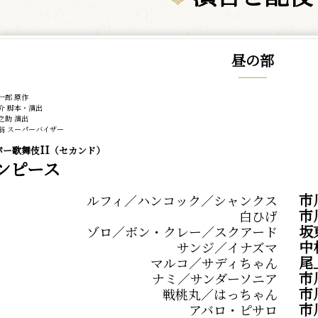
昼の部
一郎 原作
介 脚本・演出
之助 演出
翁 スーパーバイザー
II
パー歌舞伎
（セカンド）
ピース
市
ルフィ／ハンコック／シャンクス
市
白ひげ
坂
ゾロ／ボン・クレー／スクアード
中
サンジ／イナズマ
尾
マルコ／サディちゃん
市
ナミ／サンダーソニア
市
戦桃丸／はっちゃん
市
アバロ・ピサロ