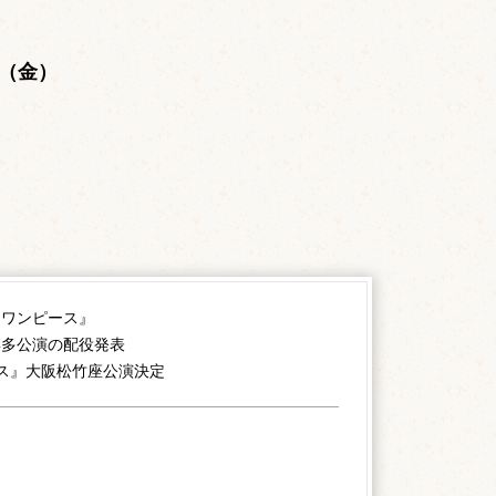
。
日（金）
。
『ワンピース』
博多公演の配役発表
ース』大阪松竹座公演決定