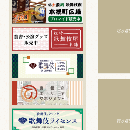
昼の
夜の