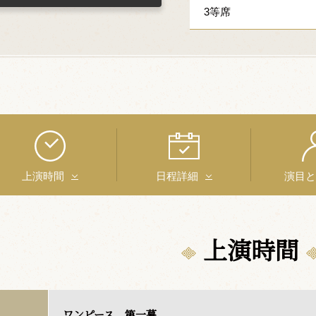
3等席
上演時間
日程詳細
演目
上演時間
ワンピース 第一幕