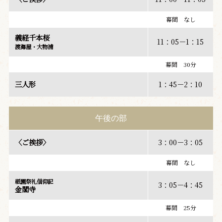
幕間 なし
義経千本桜
11：05－1：15
渡海屋・大物浦
幕間 30分
三人形
1：45－2：10
午後の部
〈ご挨拶〉
3：00－3：05
幕間 なし
祇園祭礼信仰記
3：05－4：45
金閣寺
幕間 25分