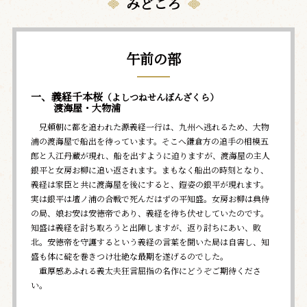
みどころ
午前の部
一、義経千本桜
（よしつねせんぼんざくら）
渡海屋・大物浦
兄頼朝に都を追われた源義経一行は、九州へ逃れるため、大物
浦の渡海屋で船出を待っています。そこへ鎌倉方の追手の相模五
郎と入江丹蔵が現れ、船を出すように迫りますが、渡海屋の主人
銀平と女房お柳に追い返されます。まもなく船出の時刻となり、
義経は家臣と共に渡海屋を後にすると、鎧姿の銀平が現れます。
実は銀平は壇ノ浦の合戦で死んだはずの平知盛。女房お柳は典侍
の局、娘お安は安徳帝であり、義経を待ち伏せしていたのです。
知盛は義経を討ち取ろうと出陣しますが、返り討ちにあい、敗
北。安徳帝を守護するという義経の言葉を聞いた局は自害し、知
盛も体に碇を巻きつけ壮絶な最期を遂げるのでした。
重厚感あふれる義太夫狂言屈指の名作にどうぞご期待くださ
い。