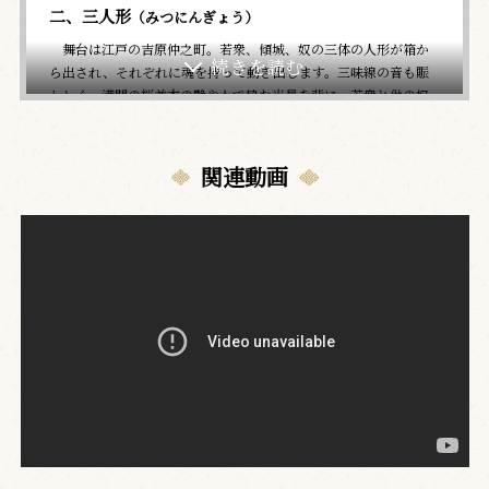
二、三人形
（みつにんぎょう）
舞台は江戸の吉原仲之町。若衆、傾城、奴の三体の人形が箱か
ら出され、それぞれに魂を持って動き出します。三味線の音も賑
わしく、満開の桜並木の艶やかで粋な光景を背に、若衆と供の奴
が、廓へ通う様子を賑やかに踊ってみせます。続いて、傾城が花
魁道中の様子や間夫が通って来るのを待つ女心の切なさなどを、
つややかな踊りでみせます。最後は三人での華やかな総踊りとな
関連動画
ります。
古風な味わいを残す常磐津の舞踊をご堪能ください。
午後の部
一、金閣寺
（きんかくじ）
謀反を企む松永大膳は、将軍足利義輝を殺害し、その母の慶寿
院を金閣寺の2階に幽閉しています。そこへ敵方から降参してきた
此下東吉が現れ、大膳の家臣になりたいと申し出ます。さらに大
膳は、思いを寄せる雪姫も幽閉し、絵師である夫の狩野之介直信
に代わって金閣の天井に龍を描くよう迫ります。手本がなければ