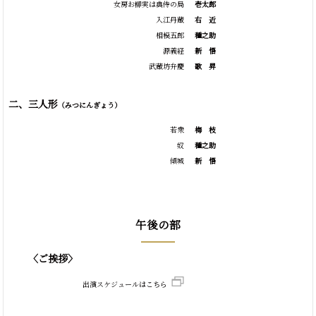
女房お柳実は典侍の局
壱太郎
入江丹蔵
右
近
相模五郎
種之助
源義経
新
悟
武蔵坊弁慶
歌
昇
二、三人形
（みつにんぎょう）
若衆
梅
枝
奴
種之助
傾城
新
悟
午後の部
〈ご挨拶〉
出演スケジュールはこちら