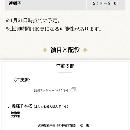
連獅子
5：10－6：05
※1月31日時点での予定。
※上演時間は変更になる可能性があります。
演目と配役
午前の部
〈ご挨拶〉
出演スケジュールはこちら
一、義経千本桜
（よしつねせんぼんざくら）
渡海屋
大物浦
渡海屋銀平実は新中納言知盛
松
也