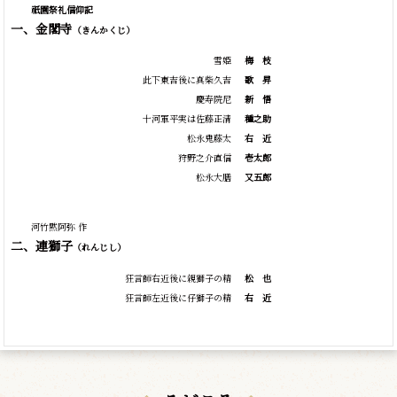
祇園祭礼信仰記
一、金閣寺
（きんかくじ）
雪姫
梅
枝
此下東吉後に真柴久吉
歌
昇
慶寿院尼
新
悟
十河軍平実は佐藤正清
種之助
松永鬼藤太
右
近
狩野之介直信
壱太郎
松永大膳
又五郎
河竹黙阿弥 作
二、連獅子
（れんじし）
狂言師右近後に親獅子の精
松
也
狂言師左近後に仔獅子の精
右
近