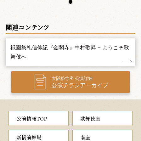
龍を描くことはできないと断る雪姫に、怒りをあらわにした大膳
は、雪姫を桜の幹に縛り付け、直信の処刑を命じます。悲嘆にく
れる雪姫が、祖父雪舟の故事を思い出し、降りしきる桜の花びら
を集め、足で鼠を描くと…。
関連コンテンツ
金閣寺を舞台に満開の桜の中で繰り広げられる、豪華絢爛な時
代物の名作をご覧ください。
祇園祭礼信仰記『金閣寺』中村歌昇 − ようこそ歌
二、連獅子
（れんじし）
舞伎へ
清涼山の麓にある石橋で、狂言師の右近と左近が、手獅子を携
え、石橋の謂（いわ）れや親獅子が仔獅子を千尋の谷に突き落と
し、自力で這い上がってきた子だけを助けるという故事を踊りま
す。やがて、二人の僧がやってきて、お互いの宗派の違いから口
大阪松竹座 公演詳細
論をしていると、おどろおどろしい山風が吹きます。驚いて二人
公演チラシアーカイブ
が退散すると、ほどなくして先ほどの狂言師が、親獅子と仔獅子
の精となって現れ、獅子の豪放華麗な狂いを見せ、勇壮に舞い納
めるのでした。
能の「石橋」をもとに親子の情愛を描いた人気の歌舞伎舞踊を
お楽しみいただきます。
公演情報TOP
歌舞伎座
新橋演舞場
南座