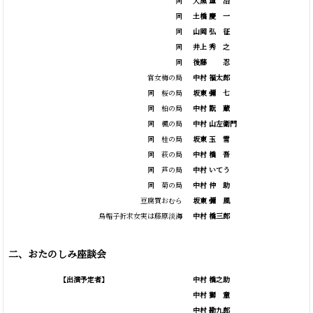
同
大黒
重
治
同
土橋
慶
一
同
山岡
弘
征
同
井上
秀
之
同
後藤
忍
官女梅の局
中村 福太郎
同 桜の局
坂東
彌
七
同 柏の局
中村
翫
蔵
同 楓の局
中村 山左衛門
同 桂の局
坂東
玉
雪
同 萩の局
中村
橋
吾
同 芦の局
中村 いてう
同 菊の局
中村
仲
助
豆腐買おむら
坂東
彌
風
烏帽子折求女実は藤原淡海
中村 橋三郎
二、おたのしみ座談会
【出演予定者】
中村 橋之助
中村
獅
童
中村 勘九郎