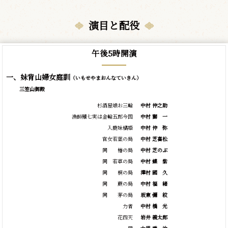
演目と配役
午後5時開演
一、妹背山婦女庭訓
（いもせやまおんなていきん）
三笠山御殿
杉酒屋娘お三輪
中村 仲之助
漁師鱶七実は金輪五郎今国
中村
獅
一
入鹿妹橘姫
中村
仲
弥
官女若葉の局
中村 芝喜松
同 椿の局
中村 芝のぶ
同 若草の局
中村
蝶
紫
同 桐の局
澤村
國
久
同 蕨の局
中村
福
緒
同 茅の局
坂東
彌
紋
力者
中村
橋
光
花四天
岩井 義太郎