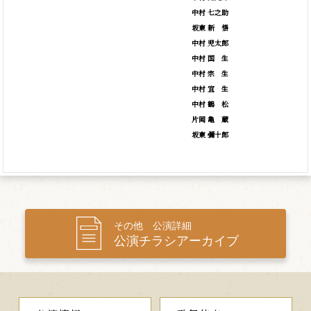
中村 七之助
坂東
新
悟
中村 児太郎
中村
国
生
中村
宗
生
中村
宜
生
中村
鶴
松
片岡
亀
蔵
坂東 彌十郎
その他 公演詳細
公演チラシアーカイブ