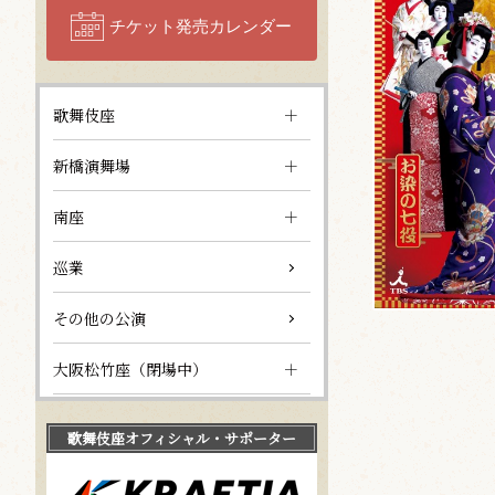
チケット発売カレンダー
歌舞伎座
新橋演舞場
南座
巡業
その他の公演
大阪松竹座（閉場中）
歌舞伎座
オフィシャル・サポーター