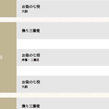
お染の七役
大詰
操り三番叟
お染の七役
演
序幕・二幕目
お染の七役
大詰
操り三番叟