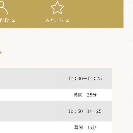
と配役
みどころ
12：00－12：25
幕間 25分
12：50－14：25
幕間 15分