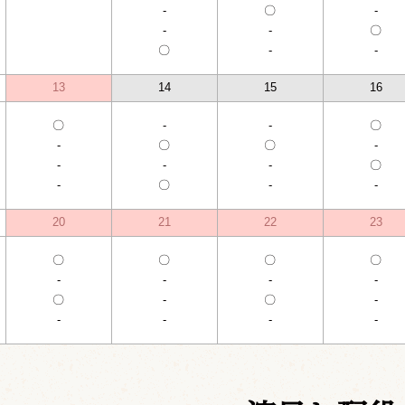
-
〇
-
-
-
〇
〇
-
-
13
14
15
16
〇
-
-
〇
-
〇
〇
-
-
-
-
〇
-
〇
-
-
20
21
22
23
〇
〇
〇
〇
-
-
-
-
〇
-
〇
-
-
-
-
-