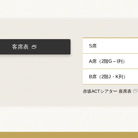
S席
客席表
A席（2階G～I列）
B席（2階J・K列）
赤坂ACTシアター 座席表