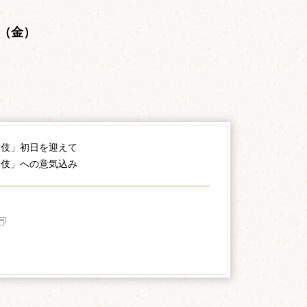
。
日（金）
。
舞伎」初日を迎えて
舞伎」への意気込み