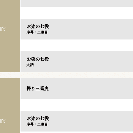
お染の七役
開演
序幕・二幕目
お染の七役
大詰
操り三番叟
お染の七役
開演
序幕・二幕目