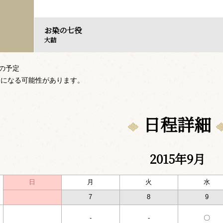
お染の七役
大詰
での予定
更になる可能性があります。
日程詳細
2015年9月
日
月
火
水
7
8
9
-
-
〇