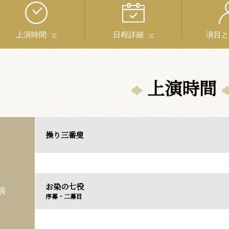
上演時間
日程詳細
演目
上演時間
操り三番叟
お染の七役
演
序幕・二幕目