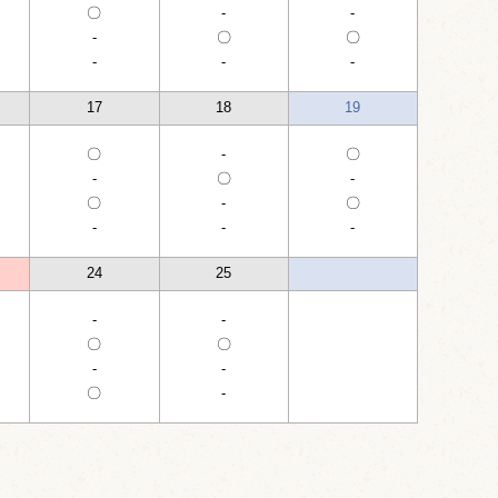
〇
-
-
-
〇
〇
-
-
-
17
18
19
〇
-
〇
-
〇
-
〇
-
〇
-
-
-
24
25
-
-
〇
〇
-
-
〇
-