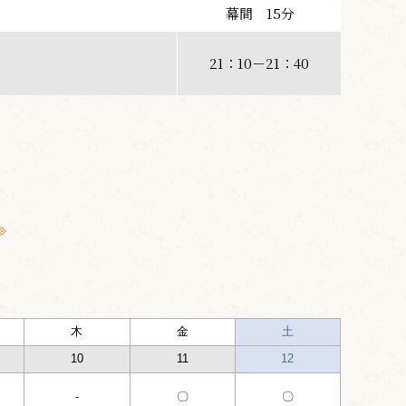
幕間 15分
21：10－21：40
木
金
土
10
11
12
-
〇
〇