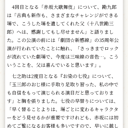
4回目となる「赤坂大歌舞伎」について、勘九郎
は「古典も新作も、さまざまなチャレンジができる
場で、こうした場を遺してくれた父（十八世勘三
郎）へは、感謝してもし尽せません」と語りまし
た。この公演の前には「劇団☆新感線」の35周年公
演が行われていたことに触れ、「さっきまでロック
が流れていた劇場で、今度は三味線の音色…。こう
いうことを、父は喜んでいると思います」。
七之助は2度目となる『お染の七役』について、
「玉三郎のおじ様に手取り足取り習った、私の中で
も自信をもって演じられる演目だと思っておりま
す」と胸を張りました。七役の早替りについては、
「早く替ることよりは、場ごとに変わるキャラクタ
ーをどう見せるかが重要ですけれども、赤坂には初
めてご覧になるお客様も多いですので、早いに越し