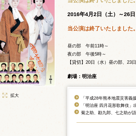
当公演は終了いたしました
2016年4月2日（土）～26
当公演は終了いたしました
昼の部 午前11時～
夜の部 午後5時～
【貸切】20日（水）昼の部、23
劇場：明治座
拡大
「平成28年熊本地震災害義
「明治座 四月花形歌舞伎」
菊之助、勘九郎、七之助が語