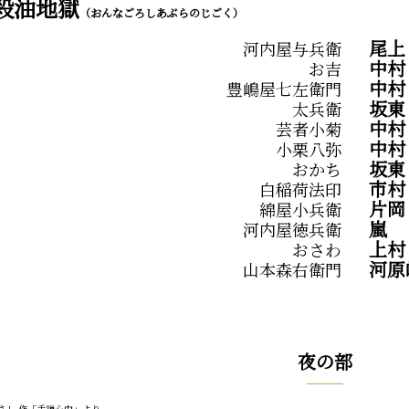
殺油地獄
（おんなごろしあぶらのじごく）
尾上
河内屋与兵衛
中村
お吉
中村
豊嶋屋七左衛門
坂
太兵衛
中
芸者小菊
中村
小栗八弥
坂
おかち
市村
白稲荷法印
片岡
綿屋小兵衛
嵐
河内屋徳兵衛
上
おさわ
河原
山本森右衛門
夜の部
さし 作「手鎖心中」より