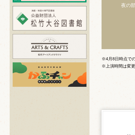
夜の
※4月8日時点で
※上演時間は変