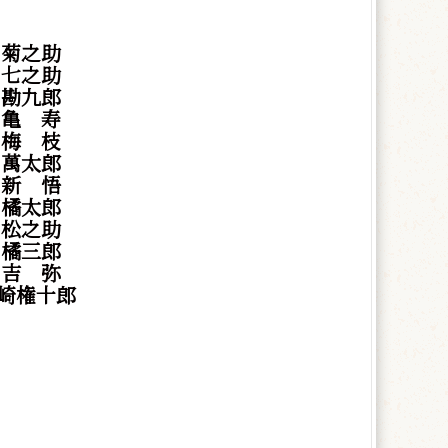
 菊之助
 七之助
 勘九郎
東
亀
寿
村
梅
枝
 萬太郎
東
新
悟
 橘太郎
 松之助
橘三郎
村
吉
弥
崎権十郎