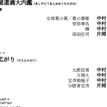
屋道満大内鑑
（あしやどうまんおおうちかがみ）
葉
中村
女房葛の葉／葛の葉姫
中
安倍保名
中村
柵
片
信田庄司
之 作
広がり
（すえひろがり）
中村
太郎冠者
中
万商人
中
宝斉娘福子
片
分限者宝斉
左衛門 作
左衛門 監修