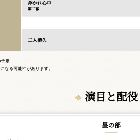
浮かれ心中
部
第二幕
二人椀久
の予定
更になる可能性があります。
演目と配役
昼の部