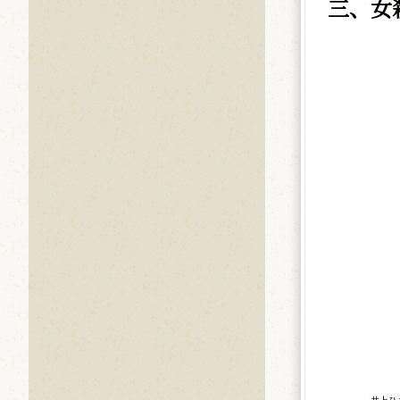
三、女
井上ひ