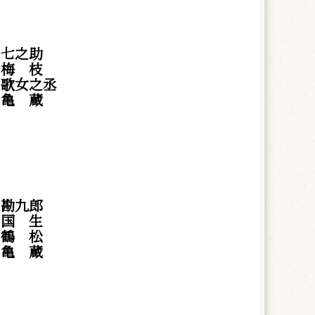
 七之助
村
梅
枝
 歌女之丞
岡
亀
蔵
 勘九郎
村
国
生
村
鶴
松
岡
亀
蔵