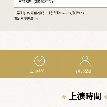
三等B席（3階席左右）
［学割］各席種2割引（明治座のみにて取扱い）
明治座座席表
上演時間
演目と配役
上演時間