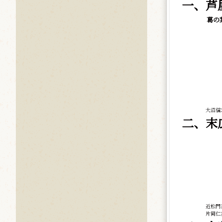
一、芦
葛の
大沼信
二、末
近松門
片岡仁