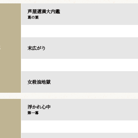
芦屋道満大内鑑
葛の葉
末広がり
部
女殺油地獄
浮かれ心中
第一幕