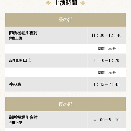
上演時間
昼の部
御所桜堀川夜討
11：30－12：40
弁慶上使
幕間 30分
口上
1：10－1：20
お目見得
幕間 25分
神の鳥
1：45－2：45
夜の部
御所桜堀川夜討
4：00－5：10
弁慶上使