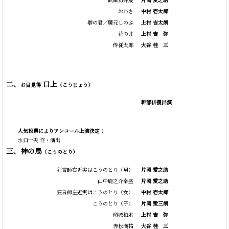
おわさ
中村 壱太郎
卿の君／腰元しのぶ
上村 吉太朗
花の井
上村
吉
弥
侍従太郎
大谷
桂
三
二、
口上
お目見得
（こうじょう）
幹部俳優出演
人気投票によりアンコール上演決定！
水口一夫 作・演出
三、神の鳥
（こうのとり）
狂言師右近実はこうのとり（男）
片岡 愛之助
山中鹿之介幸盛
片岡 愛之助
狂言師左近実はこうのとり（女）
中村 壱太郎
こうのとり（子）
片岡 愛三朗
傾城柏木
上村
吉
弥
赤松満祐
大谷
桂
三