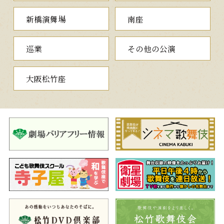
いとされる“こうのとり”が捕らえられています。その肉を食べる
新橋演舞場
南座
と長寿を得るという伝説に従い、家臣が満祐に献上した生贄だっ
たのでした。
まだ幼い子どもの“こうのとり”を殺して料理しようと、家臣た
巡業
その他の公演
ちが鳥籠をとり囲むと、突然辺りが真っ暗となり、狂言師の二人
連れが現れます。二人は満祐の前で奉納の舞を披露しますが、や
がて鳥籠に近づいたかと思うと…。
大阪松竹座
但馬の霊長“こうのとり”を題材に新たに書き下ろされた、ご当
地但馬地方が舞台の舞踊劇です。これまで永楽館で上演した18演
目のなかからお客様に「もう一度見たい」演目を公募で選んでい
ただき、待望の再演が決まりました。錦絵を見るような歌舞伎ら
しい華やかな舞台にどうかご期待ください。
※昼の部／夜の部 同一演目にて上演します。