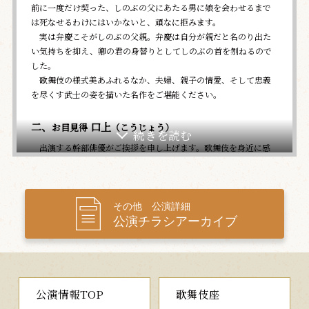
前に一度だけ契った、しのぶの父にあたる男に娘を会わせるまで
は死なせるわけにはいかないと、頑なに拒みます。
実は弁慶こそがしのぶの父親。弁慶は自分が親だと名のり出た
い気持ちを抑え、卿の君の身替りとしてしのぶの首を刎ねるので
した。
歌舞伎の様式美あふれるなか、夫婦、親子の情愛、そして忠義
を尽くす武士の姿を描いた名作をご堪能ください。
二、
口上
お目見得
（こうじょう）
出演する幹部俳優がご挨拶を申し上げます。歌舞伎を身近に感
じていただきたいという出演者の意気込みが伝わる口上は、小さ
な芝居小屋「出石永楽館」ならではの恒例の一幕です。
三、神の鳥
その他 公演詳細
（こうのとり）
公演チラシアーカイブ
幸せを運ぶという霊鳥コウノトリを題材にした新作舞踊劇
時は室町時代。播磨を拠点に勢力を拡大していた守護大名の赤
松満祐は、将軍足利義教を討ち果たし、今や飛ぶ鳥落とす権勢を
誇っていました。
出石神社の社頭では、満祐の天下掌握を祈願する宴が開かれよ
公演情報TOP
歌舞伎座
うとしています。ひと際目を引くのは大きな鳥籠。中には神の使