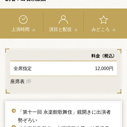
上演時間
演目と配役
みどころ
料金（税込）
全席指定
12,000円
座席表
「第十一回 永楽館歌舞伎」鏡開きに出演者
勢ぞろい