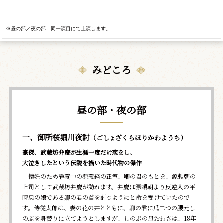
※昼の部／夜の部 同一演目にて上演します。
みどころ
昼の部・夜の部
一、御所桜堀川夜討
（ごしょざくらほりかわようち）
豪傑、武蔵坊弁慶が生涯一度だけ恋をし、
大泣きしたという伝説を描いた時代物の傑作
懐妊のため静養中の源義経の正室、卿の君のもとを、源頼朝の
上司として武蔵坊弁慶が訪れます。弁慶は源頼朝より反逆人の平
時忠の娘である卿の君の首を討つようにと命を受けていたので
す。侍従太郎は、妻の花の井とともに、卿の君に瓜二つの腰元し
のぶを身替りに立てようとしますが、しのぶの母おわさは、18年