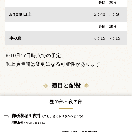
幕間 30分
口上
5：40－5：50
お目見得
幕間 25分
神の鳥
6：15－7：15
※10月17日時点での予定。
※上演時間は変更になる可能性があります。
演目と配役
昼の部・夜の部
一、御所桜堀川夜討
（ごしょざくらほりかわようち）
弁慶上使
（べんけいじょうし）
武蔵坊弁慶
片岡 愛之助