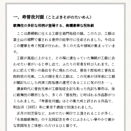
一、寿曽我対面
（ことぶきそがのたいめん）
歌舞伎の多彩な役柄が登場する、絢爛豪華な祝祭劇
ここは源頼朝に仕える工藤左衛門祐経の館。このたび、工藤は
富士山の裾野で催される巻狩の総奉行に任命されました。今日は
この慶事を寿ぐ祝宴が行われ、多くの大名や傾城が集まっていま
す。
工藤が高座に上がると、その場に連なっていた舞鶴が工藤に会
わせたい者がいると申し出て、ふたりの若者を呼び入れます。こ
れに応えて祝いの島台を手に現れたのは、曽我十郎祐成と曽我五
郎時致の兄弟。二人の顔を見た工藤は、この兄弟が18年前に工藤
が闇討ちにした河津三郎祐康の遺児であることに気が付き……。
鎌倉時代に曽我兄弟が工藤祐経を討ち取った仇討ち事件は、後
に歌舞伎の題材となり、多くの「曽我物」と呼ばれる作品群がつ
くられました。『寿曽我対面』はその集大成と評される作品で、
明治18（1885）年に東京千歳座で初演されました。
正月の初芝居など、おめでたい興行で上演されることが多く、
「永楽館歌舞伎」の十五回記念を寿ぐにふさわしい華やかで厳か
な雰囲気をご体感いただけるひと幕です。