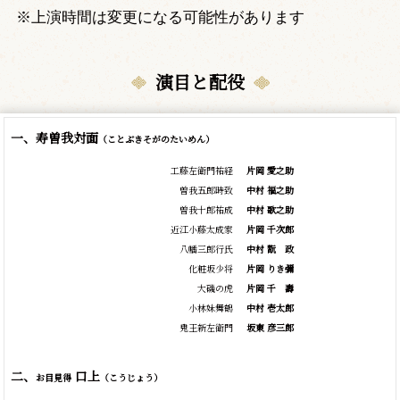
※上演時間は変更になる可能性があります
演目と配役
一、寿曽我対面
（ことぶきそがのたいめん）
工藤左衛門祐経
片岡 愛之助
曽我五郎時致
中村 福之助
曽我十郎祐成
中村 歌之助
近江小藤太成家
片岡 千次郎
八幡三郎行氏
中村
翫
政
化粧坂少将
片岡 りき彌
大磯の虎
片岡
千
壽
小林妹舞鶴
中村 壱太郎
鬼王新左衛門
坂東 彦三郎
二、
口上
お目見得
（こうじょう）