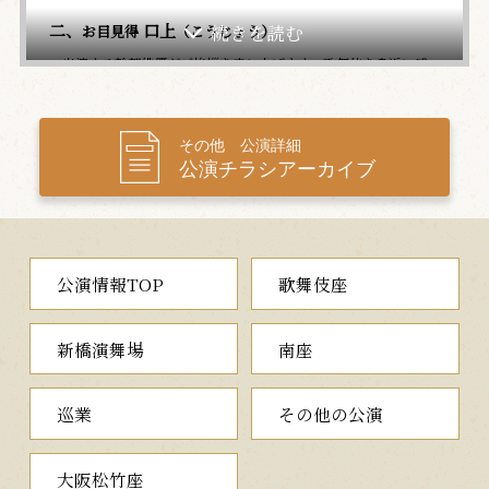
二、
口上
お目見得
（こうじょう）
出演する幹部俳優がご挨拶を申し上げます。歌舞伎を身近に感
じていただきたいという出演者の意気込みが伝わる口上は、小さ
な芝居小屋「出石永楽館」ならではの恒例のひと幕です。
その他 公演詳細
三、神の鳥
（こうのとり）
公演チラシアーカイブ
幸せを運ぶという霊鳥“こうのとり”を題材にした、ご当地ゆかり
の舞踊劇
時は室町時代。播磨を拠点に勢力を拡大していた守護大名の赤
松満祐は将軍足利義教を討ち果たし、今や飛ぶ鳥落とす権勢を誇
公演情報TOP
歌舞伎座
っていました。
出石神社の社頭では、満祐の天下掌握を祈願する宴が開かれよ
うとしています。ひときわ目を引くのは大きな鳥籠。中には神の
新橋演舞場
南座
使いとされる“こうのとり”が捕えられています。その肉を食べる
と長寿を得るという伝説に従い、家臣から満祐に生贄として献上
されたのでした。
巡業
その他の公演
まだ幼い子どもの“こうのとり”を殺して料理しようと、家臣た
ちが鳥籠を取り囲むと、突然辺りが真っ暗となり、狂言師の二人
連れが現れます。二人は満祐の前で舞を披露しますが、やがて鳥
大阪松竹座