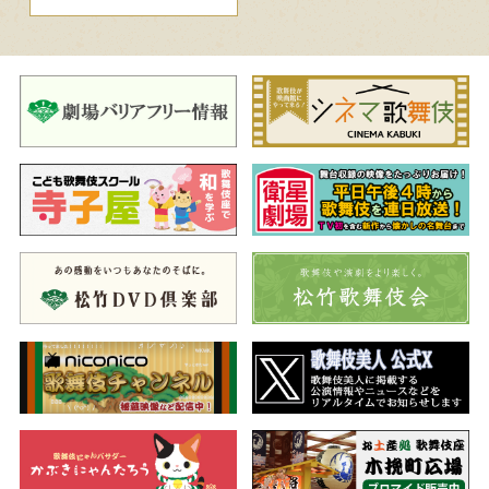
籠に近づいたかと思うと……。
但馬の霊鳥“こうのとり”を題材に平成26（2014）年11月に永楽
館で初演された、ご当地・但馬地方が舞台の舞踊劇です。その
後、人気投票により平成30（2018）年10月にも、永楽館でアンコ
ール上演。さらに令和3（2021）年11月には、東京・歌舞伎座で
の上演を果たしました。今回は、永楽館歌舞伎十五回目を記念
し、ご当地への凱旋の意味を込めて、7年ぶりにご高覧に供しま
す。