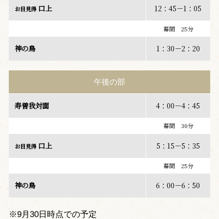
口上
12：45－1：05
お目見得
幕間 25分
神の鳥
1：30－2：20
午後の部
寿曽我対面
4：00－4：45
幕間 30分
口上
5：15－5：35
お目見得
幕間 25分
神の鳥
6：00－6：50
※9月30日時点での予定