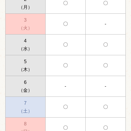
〇
〇
（月）
3
〇
-
（火）
4
〇
〇
（水）
5
〇
〇
（木）
6
-
-
（金）
7
〇
〇
（土）
8
〇
〇