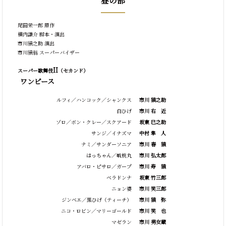
昼の部
尾田栄一郎 原作
横内謙介 脚本・演出
市川猿之助 演出
市川猿翁 スーパーバイザー
II
スーパー歌舞伎
（セカンド）
ワンピース
ルフィ／ハンコック／シャンクス
市川 猿之助
白ひげ
市川
右
近
ゾロ／ボン・クレー／スクアード
坂東 巳之助
サンジ／イナズマ
中村
隼
人
ナミ／サンダーソニア
市川
春
猿
はっちゃん／戦桃丸
市川 弘太郎
アバロ・ピサロ／ガープ
市川
寿
猿
ベラドンナ
坂東 竹三郎
ニョン婆
市川 笑三郎
ジンベエ／黒ひげ（ティーチ）
市川
猿
弥
ニコ・ロビン／マリーゴールド
市川
笑
也
マゼラン
市川 男女蔵