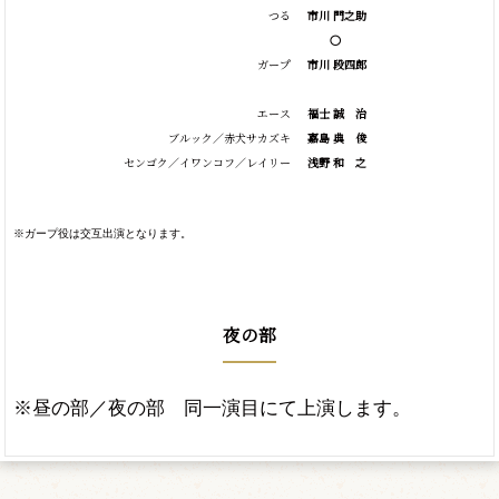
つる
市川 門之助
○
ガープ
市川 段四郎
エース
福士
誠
治
ブルック／赤犬サカズキ
嘉島
典
俊
センゴク／イワンコフ／レイリー
浅野
和
之
※ガープ役は交互出演となります。
夜の部
※昼の部／夜の部 同一演目にて上演します。