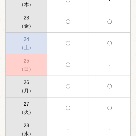
〇
-
（木）
23
〇
〇
（金）
24
〇
〇
（土）
25
〇
-
（日）
26
〇
〇
（月）
27
〇
〇
（火）
28
-
-
（水）