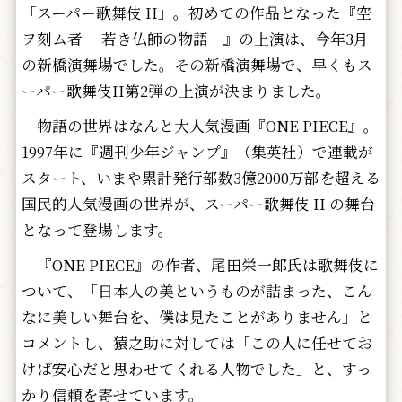
「スーパー歌舞伎
II
」。初めての作品となった『空
ヲ刻ム者 ―若き仏師の物語―』の上演は、今年3月
の新橋演舞場でした。その新橋演舞場で、早くもス
ーパー歌舞伎
II
第2弾の上演が決まりました。
物語の世界はなんと大人気漫画『ONE PIECE』。
1997年に『週刊少年ジャンプ』（集英社）で連載が
スタート、いまや累計発行部数3億2000万部を超える
国民的人気漫画の世界が、スーパー歌舞伎
II
の舞台
となって登場します。
『ONE PIECE』の作者、尾田栄一郎氏は歌舞伎に
ついて、「日本人の美というものが詰まった、こん
なに美しい舞台を、僕は見たことがありません」と
コメントし、猿之助に対しては「この人に任せてお
けば安心だと思わせてくれる人物でした」と、すっ
かり信頼を寄せています。