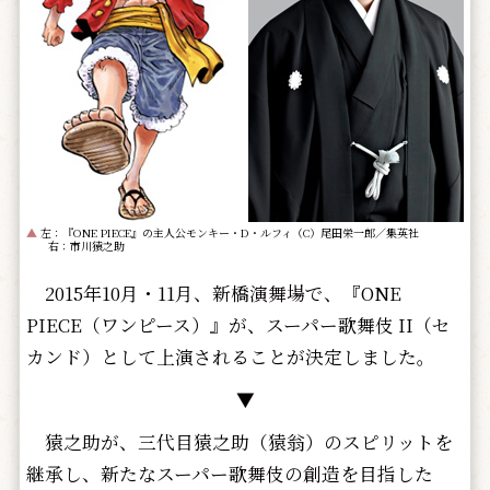
▲
左：『ONE PIECE』の主人公モンキー・D・ルフィ（C）尾田栄一郎／集英社
右：市川猿之助
2015年10月・11月、新橋演舞場で、『ONE
PIECE（ワンピース）』が、スーパー歌舞伎
II
（セ
カンド）として上演されることが決定しました。
▼
猿之助が、三代目猿之助（猿翁）のスピリットを
継承し、新たなスーパー歌舞伎の創造を目指した