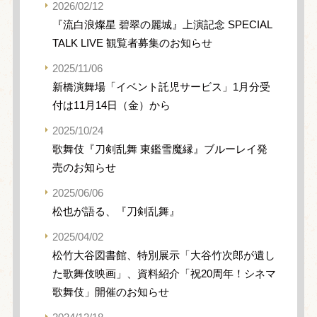
2026/02/12
『流白浪燦星 碧翠の麗城』上演記念 SPECIAL
TALK LIVE 観覧者募集のお知らせ
2025/11/06
新橋演舞場「イベント託児サービス」1月分受
付は11月14日（金）から
2025/10/24
歌舞伎『刀剣乱舞 東鑑雪魔縁』ブルーレイ発
売のお知らせ
2025/06/06
松也が語る、『刀剣乱舞』
2025/04/02
松竹大谷図書館、特別展示「大谷竹次郎が遺し
た歌舞伎映画」、資料紹介「祝20周年！シネマ
歌舞伎」開催のお知らせ