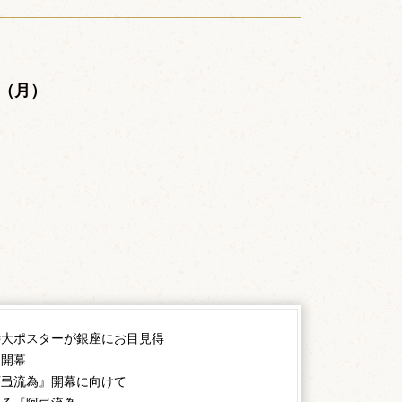
。
日（月）
。
特大ポスターが銀座にお目見得
日開幕
阿弖流為』開幕に向けて