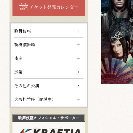
チケット発売カレンダー
歌舞伎座
新橋演舞場
南座
巡業
その他の公演
大阪松竹座（閉場中）
歌舞伎座
オフィシャル・サポーター