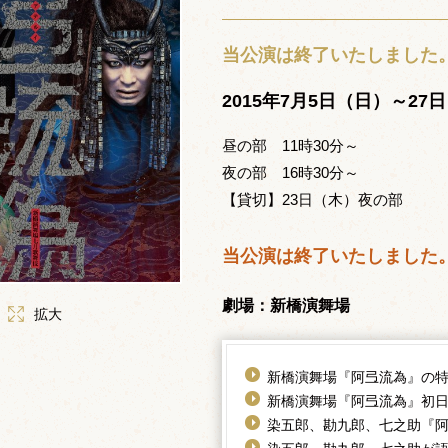
当公演は終了いたしました
2015年7月5日（日）～27
昼の部 11時30分～
夜の部 16時30分～
【貸切】23日（木）夜の部
当公演は終了いたしました
劇場：新橋演舞場
拡大
新橋演舞場『阿弖流為』の
新橋演舞場『阿弖流為』初
染五郎、勘九郎、七之助『