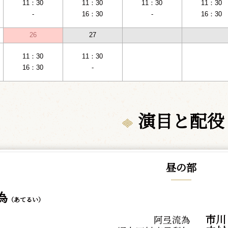
11：30
11：30
11：30
11：30
-
16：30
-
16：30
26
27
11：30
11：30
16：30
-
演目と配役
昼の部
為
（あてるい）
市川
阿弖流為