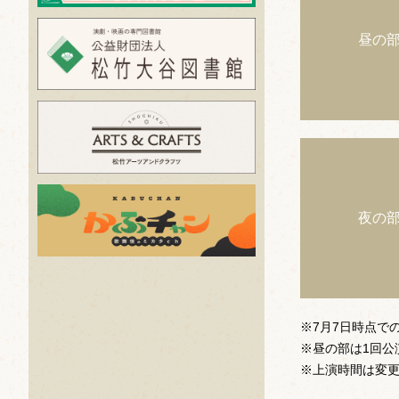
昼の
夜の
※7月7日時点で
※昼の部は1回公
※上演時間は変