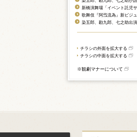
染五郎、勘九郎、七之助が
新橋演舞場「イベント託児サ
歌舞伎『阿弖流為』新ビジ
染五郎、勘九郎、七之助出
チラシの外面を拡大する
チラシの中面を拡大する
※観劇マナーについて