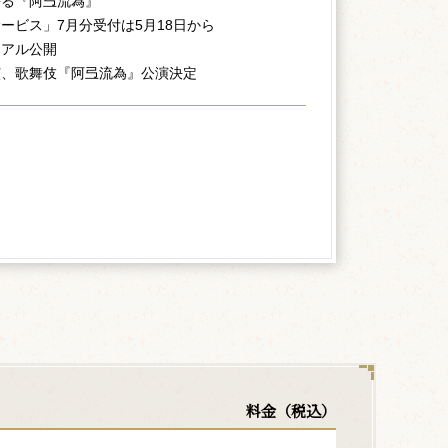
語る『阿弖流為』
ービス」7月分受付は5月18日から
ュアル公開
演、歌舞伎『阿弖流為』公演決定
料金（税込）