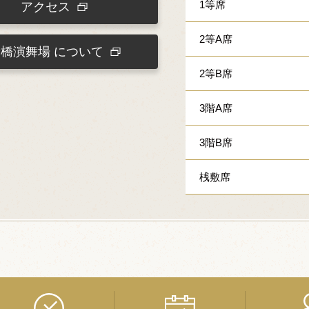
1等席
アクセス
2等A席
新橋演舞場
について
2等B席
3階A席
3階B席
桟敷席