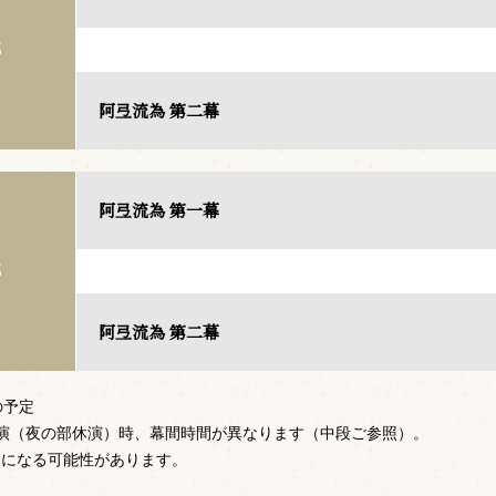
部
阿弖流為 第二幕
阿弖流為 第一幕
部
阿弖流為 第二幕
の予定
演（夜の部休演）時、幕間時間が異なります（中段ご参照）。
更になる可能性があります。