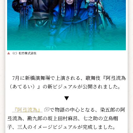
▲
（C）松竹株式会社
7月に新橋演舞場で上演される、歌舞伎『阿弖流為
（あてるい）』の新ビジュアルが公開されました。
▼
『阿弖流為』
で物語の中心となる、染五郎の阿
弖流為、勘九郎の坂上田村麻呂、七之助の立烏帽
子、三人のイメージビジュアルが完成しました。