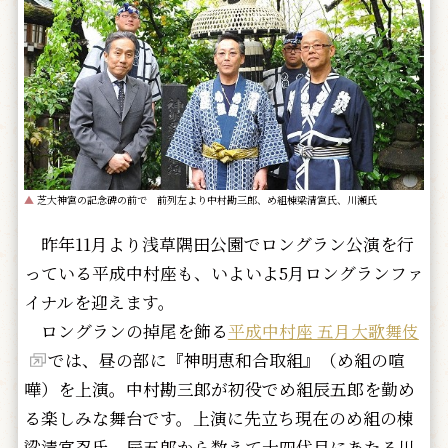
▲
芝大神宮の記念碑の前で 前列左より中村勘三郎、め組棟梁清宮氏、川瀬氏
昨年11月より浅草隅田公園でロングラン公演を行
っている平成中村座も、いよいよ5月ロングランファ
イナルを迎えます。
ロングランの掉尾を飾る
平成中村座 五月大歌舞伎
では、昼の部に『神明恵和合取組』（め組の喧
嘩）を上演。中村勘三郎が初役でめ組辰五郎を勤め
る楽しみな舞台です。上演に先立ち現在のめ組の棟
梁清宮忍氏、辰五郎から数えて十四代目にあたる川