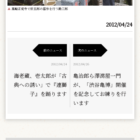
▲
高輪正覚寺で辰五郎の墓参を行う勘三郎
2012/04/24
前のニュース
次のニュース
2012/04/24
2012/04/26
海老蔵、壱太郎が「古
亀治郎ら澤瀉屋一門
典への誘い」で『連獅
が、「渋谷亀博」開催
子』を踊ります
を記念してお練りを行
います