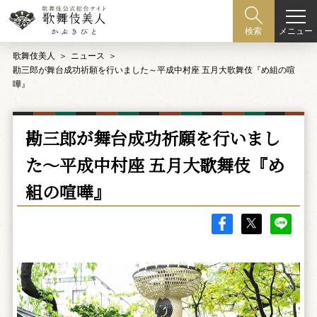
メニュー
検索
歌舞伎美人
ニュース
勘三郎が舞台成功祈願を行いました～平成中村座 五月大歌舞伎『め組の喧
嘩』
勘三郎が舞台成功祈願を行いまし
た～平成中村座 五月大歌舞伎『め
組の喧嘩』