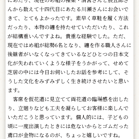
にあたり、現在のめ組の棟梁・清宮さんと辰五郎さ
んから数えて十四代目にあたる川瀬さんにお会いで
きて、とてもよかったです。素早く草鞋を履く方法
だったり、本物の纏を持たせていただいたり、これ
が結構重いんですよね。貴重な経験でした。ただ、
現在ではめ組が総勢6名となり、纏を作る職人さんに
後継者がいなくなってきているなどひとつの日本文
化が失われていくような様子をうかがって、せめて
芝居の中には今日お伺いしたお話を参考にして、そ
うした文化をみずみずしく生き続けさせたいと思い
ます。
客席を仮花道に見立てて両花道の臨場感を出した
り、立廻りなども工夫を凝らしてお客様に楽しんで
いただこうと思っています。個人的には、子どもの
頃に一度出演したときには危ないからとゴムだった
鳶口が金物になるのが、ちょっと嬉しいですね。