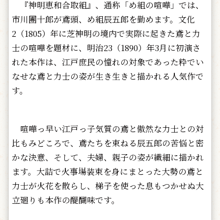
『神明恵和合取組』、通称「め組の喧嘩」では、
市川團十郎が鳶頭、め組辰五郎を勤めます。
文化
2（1805）
年に芝神明の境内で実際に起きた鳶と力
士の喧嘩を題材に、
明治23（1890）年3月に初演さ
れた本作は、
江戸庶民の憧れの対象であった粋でい
なせな鳶と力士の姿が生き生
きと描かれる人気作で
す。
喧嘩っ早い江戸っ子気質の鳶と傲然な力士との対
比もみどころで、鳶たちを束ねる辰五郎の苦悩と密
かな決意、そして、夫婦、親子の姿が繊細に描かれ
ます。大詰で火事場装束を身にまとった大勢の鳶と
力士が火花を散らし、梯子を使った息もつかせぬ大
立廻りも本作の醍醐味です。