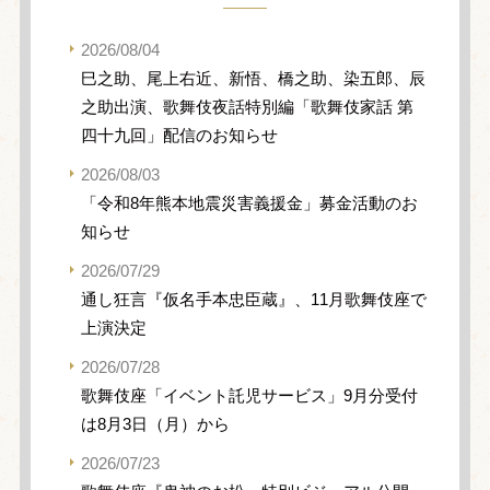
2026/08/04
巳之助、尾上右近、新悟、橋之助、染五郎、辰
之助出演、歌舞伎夜話特別編「歌舞伎家話 第
四十九回」配信のお知らせ
2026/08/03
「令和8年熊本地震災害義援金」募金活動のお
知らせ
2026/07/29
通し狂言『仮名手本忠臣蔵』、11月歌舞伎座で
上演決定
2026/07/28
歌舞伎座「イベント託児サービス」9月分受付
は8月3日（月）から
2026/07/23