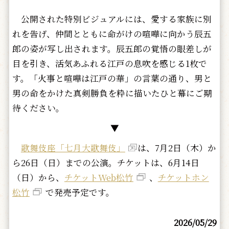
公開された特別ビジュアルには、愛する家族に別
れを告げ、仲間とともに命がけの喧嘩に向かう辰五
郎の姿が写し出されます。辰五郎の覚悟の眼差しが
目を引き、活気あふれる江戸の息吹を感じる1枚で
す。「火事と喧嘩は江戸の華」の言葉の通り、男と
男の命をかけた真剣勝負を粋に描いたひと幕にご期
待ください。
▼
歌舞伎座「七月大歌舞伎」
は、7月2日（木）か
ら26日（日）までの公演。チケットは、6月14日
（日）から、
チケットWeb松竹
、
チケットホン
松竹
で発売予定です。
2026/05/29