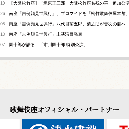
/19
【大阪松竹座】「坂東玉三郎 大阪松竹座名残の華」追加公
/26
南座「吉例顔見世興行」、ブロマイドを「松竹歌舞伎屋本舗
/05
南座「吉例顔見世興行」八代目菊五郎、菊之助が音羽の瀧へ
/10
南座「吉例顔見世興行」上演演目発表
/07
團十郎が語る、「市川團十郎 特別公演」
歌舞伎座オフィシャル・パートナー