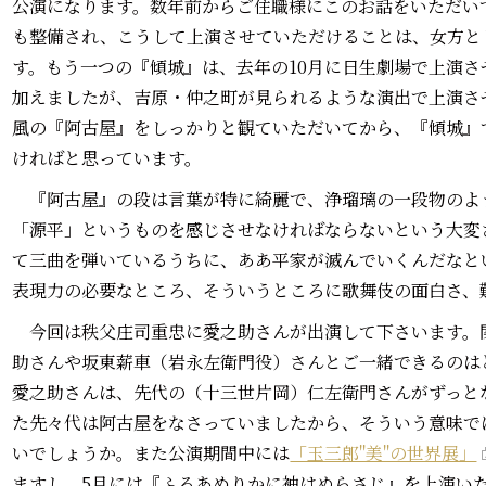
公演になります。数年前からご住職様にこのお話をいただい
も整備され、こうして上演させていただけることは、女方と
す。もう一つの『傾城』は、去年の10月に日生劇場で上演
加えましたが、吉原・仲之町が見られるような演出で上演さ
風の『阿古屋』をしっかりと観ていただいてから、『傾城』
ければと思っています。
『阿古屋』の段は言葉が特に綺麗で、浄瑠璃の一段物のよ
「源平」というものを感じさせなければならないという大変
て三曲を弾いているうちに、ああ平家が滅んでいくんだなと
表現力の必要なところ、そういうところに歌舞伎の面白さ、
今回は秩父庄司重忠に愛之助さんが出演して下さいます。
助さんや坂東薪車（岩永左衛門役）さんとご一緒できるのは
愛之助さんは、先代の（十三世片岡）仁左衛門さんがずっと
た先々代は阿古屋をなさっていましたから、そういう意味で
いでしょうか。また公演期間中には
「玉三郎"美"の世界展」
ますし、5月には『ふるあめりかに袖はぬらさじ』を上演い