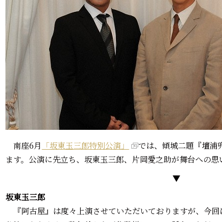
南座6月
「坂東玉三郎特別公演」
では、傾城二題『壇浦
ます。公演に先立ち、坂東玉三郎、片岡愛之助が舞台への思
▼
坂東玉三郎
『阿古屋』は度々上演させていただいておりますが、今回は