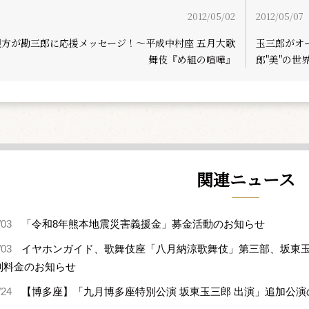
2012/05/02
2012/05/07
親方が勘三郎に応援メッセージ！～平成中村座 五月大歌
玉三郎がオ
舞伎『め組の喧嘩』
郎"美"の世
関連ニュース
/03
「令和8年熊本地震災害義援金」募金活動のお知らせ
/03
イヤホンガイド、歌舞伎座「八月納涼歌舞伎」第三部、坂東
別料金のお知らせ
/24
【博多座】「九月博多座特別公演 坂東玉三郎 出演」追加公演