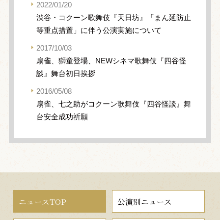
2022/01/20
渋谷・コクーン歌舞伎『天日坊』「まん延防止
等重点措置」に伴う公演実施について
2017/10/03
扇雀、獅童登場、NEWシネマ歌舞伎『四谷怪
談』舞台初日挨拶
2016/05/08
扇雀、七之助がコクーン歌舞伎『四谷怪談』舞
台安全成功祈願
ニュースTOP
公演別ニュース