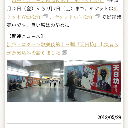
月15日（金）から7月7日（土）まで。チケットは
チ
ケットWeb松竹
、
チケットホン松竹
で好評発
売中です。良い席はお早めに！
【関連ニュース】
渋谷・コクーン歌舞伎第十三弾『天日坊』出演者ら
が意気込みを語りました
2012/05/29