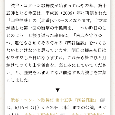
渋谷・コクーン歌舞伎が始まってはや22年、第十
五弾となる今回は、平成18（2006）年に再演された
『四谷怪談』の［北番]がベースとなります。七之助
が話した第一回の衝撃の千穐楽を、「つい昨日のこ
とのよう」と振り返った串田は、「古典を守りつ
つ、進化もさせてその時々の『四谷怪談』をつくら
ないといけないと思っています。明日の稽古初日は
ザワザワした日になりますね。これから皆でひと月
かけてつくり出す舞台を、楽しみにしていてくださ
い」と、歴史をふまえてなお前進する力強さを言葉
にしました。
▼
渋谷・コクーン歌舞伎 第十五弾『四谷怪談』
は、6月6日（月）から29日（水）までの公演。チケ
ットは、
チケットWeb松竹
、
チケットWeb松竹