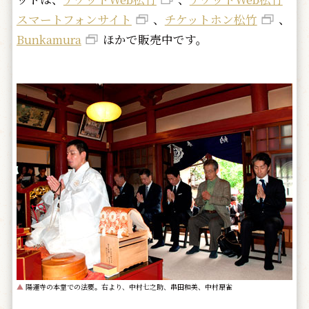
スマートフォンサイト
、
チケットホン松竹
、
Bunkamura
ほかで販売中です。
▲
陽運寺の本堂での法要。右より、中村七之助、串田和美、中村扇雀