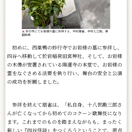
▲
妙行寺にてお岩様の墓に参拝する、中村扇雀、中村七之助、串
田和美
初めに、西巣鴨の妙行寺でお岩様の墓に参拝し、
四谷へ移動して於岩稲荷田宮神社、そして、お岩様
の木像が安置されている陽運寺の本堂で、お岩様の
霊をなぐさめる法要を執り行い、舞台の安全と公演
の成功を祈願しました。
参拝を終えて扇雀は、「私自身、十八世勘三郎さ
んが亡くなってから初めてのコクーン歌舞伎になり
ます。これまでのものを踏まえながらも、まったく
新しい『四谷怪談』をつくろうということで、原点