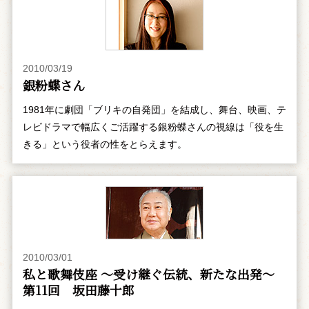
2010/03/19
銀粉蝶さん
1981年に劇団「ブリキの自発団」を結成し、舞台、映画、テ
レビドラマで幅広くご活躍する銀粉蝶さんの視線は「役を生
きる」という役者の性をとらえます。
2010/03/01
私と歌舞伎座 ～受け継ぐ伝統、新たな出発～
第11回 坂田藤十郎