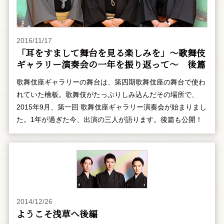
2016/11/17
「耳をすまして舞台を見る楽しみを」～歌舞伎
ギャラリー演奏会の一年を振り返って～ 後篇
歌舞伎座ギャラリーの舞台は、第四期歌舞伎座の舞台で使わ
れていた檜板。歌舞伎がたっぷりしみ込んだその場所で、
2015年9月、第一回 歌舞伎座ギャラリー演奏会が始まりまし
た。1年が過ぎた今、出演の三人が語ります。後篇も公開！
2014/12/26
ようこそ浅草へ――後編