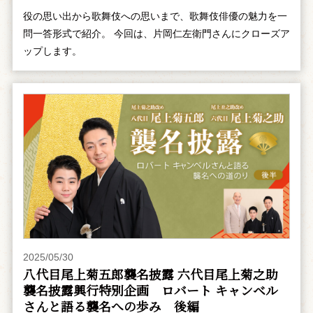
役の思い出から歌舞伎への思いまで、歌舞伎俳優の魅力を一
問一答形式で紹介。 今回は、片岡仁左衛門さんにクローズア
ップします。
2025/05/30
八代目尾上菊五郎襲名披露 六代目尾上菊之助
襲名披露興行特別企画 ――ロバート キャンベル
さんと語る襲名への歩み 後編