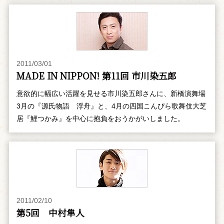
2011/03/01
MADE IN NIPPON! 第11回 市川染五郎
意欲的に幅広い活躍を見せる市川染五郎さんに、新橋演舞場
3月の『源氏物語 浮舟』と、4月の四国こんぴら歌舞伎大芝
居『鯉つかみ』を中心に抱負をおうかがいしました。
2011/02/10
第5回 中村隼人