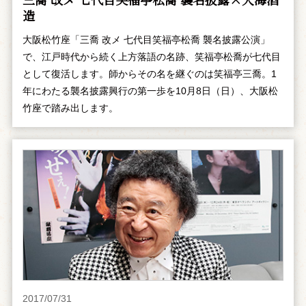
造
大阪松竹座「三喬 改メ 七代目笑福亭松喬 襲名披露公演」
で、江戸時代から続く上方落語の名跡、笑福亭松喬が七代目
として復活します。師からその名を継ぐのは笑福亭三喬。1
年にわたる襲名披露興行の第一歩を10月8日（日）、大阪松
竹座で踏み出します。
2017/07/31