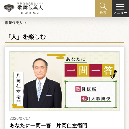
メニュー
検索
歌舞伎美人
「人」を楽しむ
2026/07/17
あなたに一問一答 片岡仁左衛門