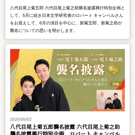
八代目尾上菊五郎 六代目尾上菊之助襲名披露興行特別企画と
して、5月に続き日本文学研究者のロバート キャンベルさん
をお迎えして、6月の演目を中心に、新菊五郎、新菊之助が
襲名についての思いを明かします。
2025/05/02
八代目尾上菊五郎襲名披露 六代目尾上菊之助
襲名披露興行特別企画 ――ロバート キャンベル