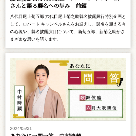
さんと語る襲名への歩み 前編
八代目尾上菊五郎 六代目尾上菊之助襲名披露興行特別企画と
して、ロバート キャンベルさんをお迎えし、襲名を迎える今
の心境や、襲名披露演目について、新菊五郎、新菊之助がさ
まざまな思いを語ります。
2024/05/31
あなたに一問一答 中村時蔵