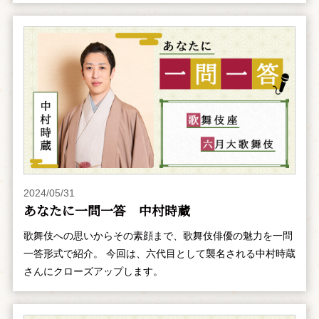
2024/05/31
あなたに一問一答 中村時蔵
歌舞伎への思いからその素顔まで、歌舞伎俳優の魅力を一問
一答形式で紹介。 今回は、六代目として襲名される中村時蔵
さんにクローズアップします。