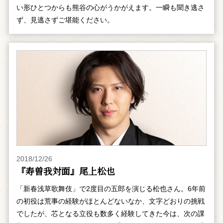
い形ひとつからも熊谷の心がうかがえます。一瞬も聞き逃さ
ず、見逃さずご堪能ください。
2018/12/26
『寿曽我対面』尾上松也
「新春浅草歌舞伎」で2度目の五郎を演じる松也さん。6年前
の初役は荒事の経験がほとんどないなか、文字どおりの挑戦
でしたが、芯となる立役も数多く経験してきた今は、次の課