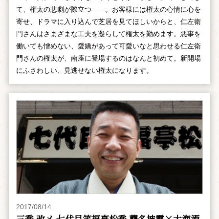
て、権太の悲劇が際立つ――。お客様には権太の心情に心を
寄せ、ドラマに入り込んで芝居を見てほしいからと、仁左衛
門さんはさまざまな工夫を凝らして権太を勤めます。悪事を
働いても憎めない、愛嬌があって可愛いなと思わせる仁左衛
門さんの権太が、南座に登場するのはなんと初めて。新開場
にふさわしい、見逃せない権太になります。
2017/08/14
三喬 改メ 七代目笑福亭松喬 襲名披露×大海酒