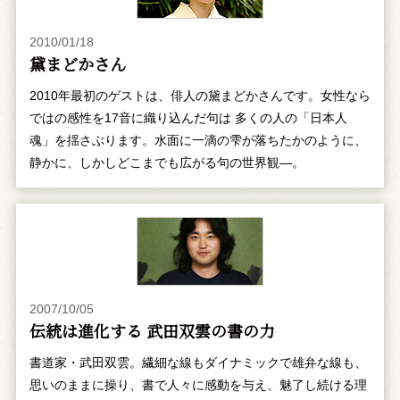
2010/01/18
黛まどかさん
2010年最初のゲストは、俳人の黛まどかさんです。女性なら
ではの感性を17音に織り込んだ句は 多くの人の「日本人
魂」を揺さぶります。水面に一滴の雫が落ちたかのように、
静かに、しかしどこまでも広がる句の世界観―。
2007/10/05
伝統は進化する 武田双雲の書の力
書道家・武田双雲。繊細な線もダイナミックで雄弁な線も、
思いのままに操り、書で人々に感動を与え、魅了し続ける理