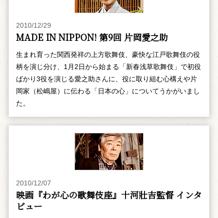
2010/12/29
MADE IN NIPPON! 第9回 片岡愛之助
生まれ育った関西発祥の上方歌舞伎、豪快な江戸歌舞伎の役
柄を演じ分け、1月2日から始まる「新春浅草歌舞伎」で初役
ばかり3役を演じる愛之助さんに、役に取り組む心構えや片
岡家（松嶋屋）に伝わる「日本の心」についてうかがいまし
た。
2010/12/07
映画『わが心の歌舞伎座』十河壯吉監督 インタ
ビュー