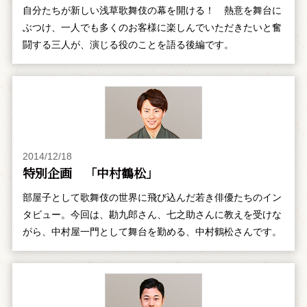
自分たちが新しい浅草歌舞伎の幕を開ける！ 熱意を舞台に
ぶつけ、一人でも多くのお客様に楽しんでいただきたいと奮
闘する三人が、演じる役のことを語る後編です。
2014/12/18
特別企画 「中村鶴松」
部屋子として歌舞伎の世界に飛び込んだ若き俳優たちのイン
タビュー。今回は、勘九郎さん、七之助さんに教えを受けな
がら、中村屋一門として舞台を勤める、中村鶴松さんです。