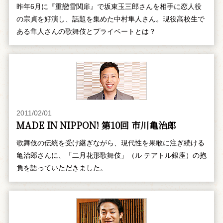
昨年6月に『重戀雪関扉』で坂東玉三郎さんを相手に恋人役
の宗貞を好演し、話題を集めた中村隼人さん。現役高校生で
ある隼人さんの歌舞伎とプライベートとは？
2011/02/01
MADE IN NIPPON! 第10回 市川亀治郎
歌舞伎の伝統を受け継ぎながら、現代性を果敢に注ぎ続ける
亀治郎さんに、「二月花形歌舞伎」（ル テアトル銀座）の抱
負を語っていただきました。