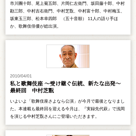
市川團十郎、尾上菊五郎、片岡仁左衛門、坂田藤十郎、中村
勘三郎、中村吉右衛門、中村芝翫、中村富十郎、中村梅玉、
坂東玉三郎、松本幸四郎 （五十音順） 11人の語り手ほ
か、歌舞伎俳優が総出演。
2010/04/01
私と歌舞伎座 ～受け継ぐ伝統、新たな出発～
最終回 中村芝翫
いよいよ「歌舞伎座さよなら公演」が今月で最後となりまし
た。本連載も最終回を迎える今月は、『実録先代萩』で浅岡
を演じる中村芝翫さんにご登場いただきます。