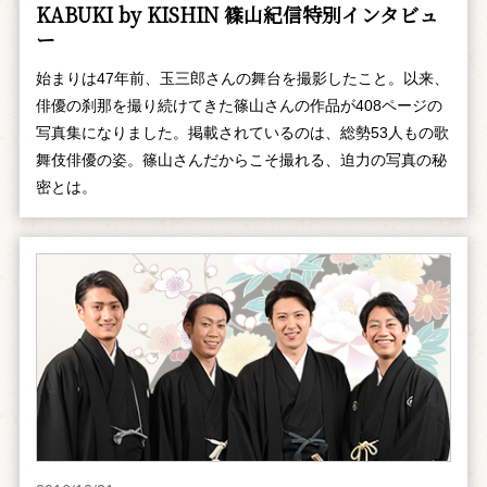
KABUKI by KISHIN 篠山紀信特別インタビュ
ー
始まりは47年前、玉三郎さんの舞台を撮影したこと。以来、
俳優の刹那を撮り続けてきた篠山さんの作品が408ページの
写真集になりました。掲載されているのは、総勢53人もの歌
舞伎俳優の姿。篠山さんだからこそ撮れる、迫力の写真の秘
密とは。