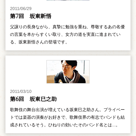
2011/06/29
第7回 坂東新悟
父譲りの長身ながら、真摯に勉強を重ね、尊敬するあの名優
の言葉を本からすくい取り、女方の道を実直に進まれてい
る、坂東新悟さんの登場です。
2011/03/10
第6回 坂東巳之助
歌舞伎の舞台出演が増えている坂東巳之助さん。プライベー
トでは楽器の演奏がお好きで、歌舞伎界の有志でバンドも結
成されているそう。ひねりの効いたそのバンド名とは...。