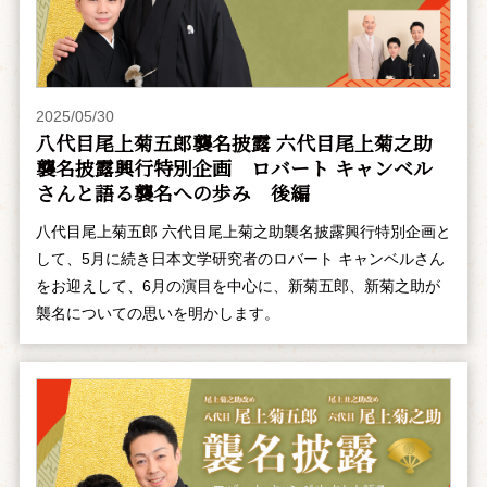
2025/05/30
八代目尾上菊五郎襲名披露 六代目尾上菊之助
襲名披露興行特別企画 ――ロバート キャンベル
さんと語る襲名への歩み 後編
八代目尾上菊五郎 六代目尾上菊之助襲名披露興行特別企画と
して、5月に続き日本文学研究者のロバート キャンベルさん
をお迎えして、6月の演目を中心に、新菊五郎、新菊之助が
襲名についての思いを明かします。