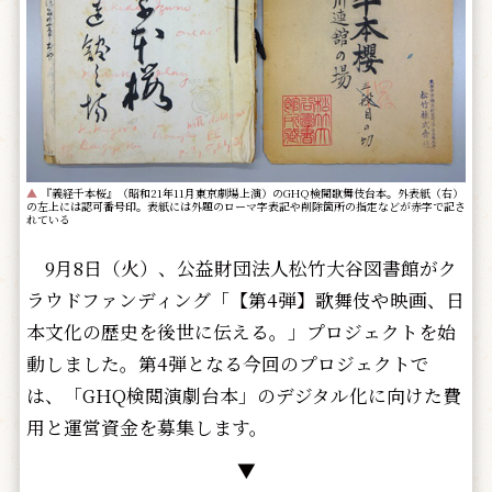
▲
『義経千本桜』（昭和21年11月東京劇場上演）のGHQ検閲歌舞伎台本。外表紙（右）
の左上には認可番号印。表紙には外題のローマ字表記や削除箇所の指定などが赤字で記さ
れている
9月8日（火）、公益財団法人松竹大谷図書館がク
ラウドファンディング「【第4弾】歌舞伎や映画、日
本文化の歴史を後世に伝える。」プロジェクトを始
動しました。第4弾となる今回のプロジェクトで
は、「GHQ検閲演劇台本」のデジタル化に向けた費
用と運営資金を募集します。
▼