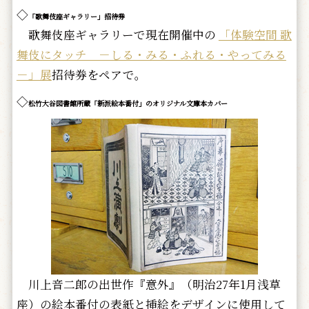
◇
「歌舞伎座ギャラリー」招待券
歌舞伎座ギャラリーで現在開催中の
「体験空間 歌
舞伎にタッチ －しる・みる・ふれる・やってみる
－」展
招待券をペアで。
◇
松竹大谷図書館所蔵「新派絵本番付」のオリジナル文庫本カバー
川上音二郎の出世作『意外』（明治27年1月浅草
座）の絵本番付の表紙と挿絵をデザインに使用して