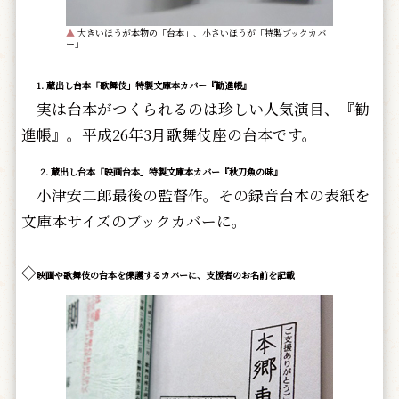
▲
大きいほうが本物の「台本」、小さいほうが「特製ブックカバ
ー」
1. 蔵出し台本「歌舞伎」特製文庫本カバー『勧進帳』
実は台本がつくられるのは珍しい人気演目、『勧
進帳』。平成26年3月歌舞伎座の台本です。
2. 蔵出し台本「映画台本」特製文庫本カバー『秋刀魚の味』
小津安二郎最後の監督作。その録音台本の表紙を
文庫本サイズのブックカバーに。
◇
映画や歌舞伎の台本を保護するカバーに、支援者のお名前を記載