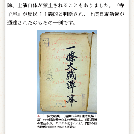
除、上演自体が禁止されることもありました。『寺
子屋』が反民主主義的と判断され、上演自粛勧告が
通達されたのもその一例です。
▲
『一條大蔵譚』（昭和22年8月東京劇場上
演）の検閲歌舞伎台本の表紙には、削除箇所
の書込みが。デジタル化されれば、内部の該
当箇所の細かい検証も可能に