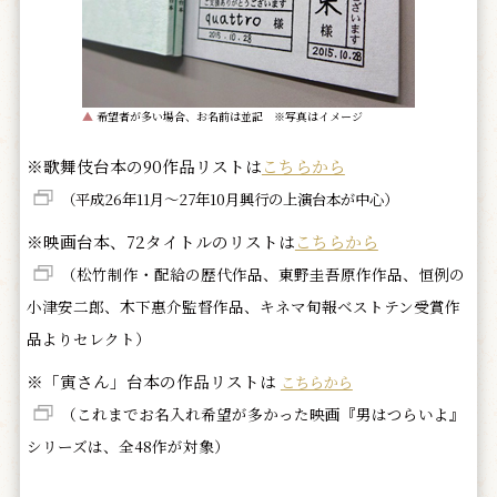
▲
希望者が多い場合、お名前は並記 ※写真はイメージ
※歌舞伎台本の90作品リストは
こちらから
（平成26年11月～27年10月興行の上演台本が中心）
※映画台本、72タイトルのリストは
こちらから
（松竹制作・配給の歴代作品、東野圭吾原作作品、恒例の
小津安二郎、木下惠介監督作品、キネマ旬報ベストテン受賞作
品よりセレクト）
※「寅さん」台本の作品リストは
こちらから
（これまでお名入れ希望が多かった映画『男はつらいよ』
シリーズは、全48作が対象）