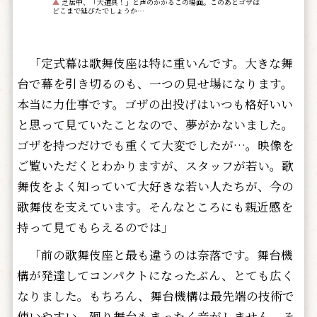
▲
芝居中、「大道具！」と声のかかるこの場面。このあとゴザは
どこまで延びたでしょうか…
「定式幕は歌舞伎座は特に重いんです。大きな舞
台で幕を引き切るのも、一つの見せ場になります。
本当に力仕事です。ゴザの出投げはいつも格好いい
と思って見ていたことなので、夢がかないました。
ゴザを持つだけでも重くて大変でしたが…。映像を
ご覧いただくとわかりますが、スタッフが若い。歌
舞伎をよく知っていて大好きな若い人たちが、今の
歌舞伎を支えています。そんなところにも親近感を
持って見てもらえるのでは」
「前の歌舞伎座と最も違うのは奈落です。舞台機
構が発達してコンパクトになったぶん、とても広く
なりました。もちろん、舞台機構は最先端の技術で
使いやすい。廻り舞台もまったく音がしません。そ