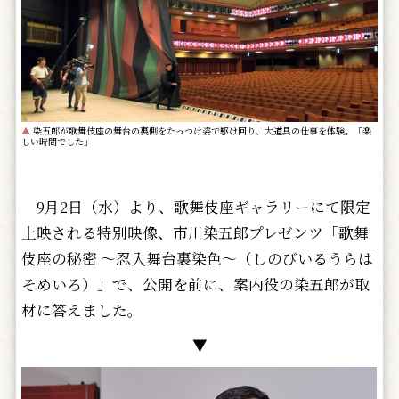
▲
染五郎が歌舞伎座の舞台の裏側をたっつけ姿で駆け回り、大道具の仕事を体験。「楽
しい時間でした」
9月2日（水）より、歌舞伎座ギャラリーにて限定
上映される特別映像、市川染五郎プレゼンツ「歌舞
伎座の秘密 ～忍入舞台裏染色～（しのびいるうらは
そめいろ）」で、公開を前に、案内役の染五郎が取
材に答えました。
▼