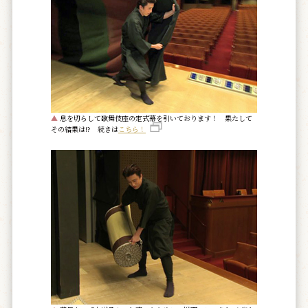
▲
息を切らして歌舞伎座の定式幕を引いております！ 果たして
その結果は!? 続きは
こちら！