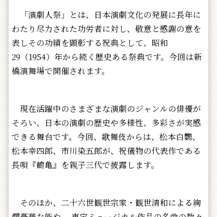
「演劇人祭」とは、日本演劇文化の発展に長年に
わたり尽力された功労者に対し、敬意と感謝の意を
表しその功績を顕彰する祝典として、昭和
29（1954）年から続く歴史ある祭典です。今回は新
橋演舞場で開催されます。
現在活躍中のさまざまな演劇のジャンルの俳優が
そろい、日本の演劇の歴史や多様性、多彩さが実感
できる舞台です。今回、歌舞伎からは、松本白鸚、
松本幸四郎、市川染五郎が、祝儀物の代表作である
長唄『鶴亀』を親子三代で披露します。
そのほか、二十六世観世宗家・観世清和による絢
爛豪華な能や、 東宝ミュージカル作品の名曲の数々