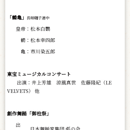
「鶴亀」
長唄囃子連中
皇帝：松本白鸚
鶴：松本幸四郎
亀：市川染五郎
東宝ミュージカルコンサート
出演：井上芳雄 涼風真世 佐藤隆紀（LE
VELVETS） 他
創作舞踊「御柱祭」
出
日本舞踊家集団 弧の会