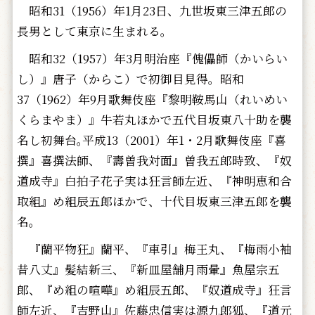
昭和31（1956）年1月23日、九世坂東三津五郎の
長男として東京に生まれる。
昭和32（1957）年3月明治座『傀儡師（かいらい
し）』唐子（からこ）で初御目見得。昭和
37（1962）年9月歌舞伎座『黎明鞍馬山（れいめい
くらまやま）』牛若丸ほかで五代目坂東八十助を襲
名し初舞台｡平成13（2001）年1・2月歌舞伎座『喜
撰』喜撰法師、『壽曽我対面』曽我五郎時致、『奴
道成寺』白拍子花子実は狂言師左近、『神明恵和合
取組』め組辰五郎ほかで、十代目坂東三津五郎を襲
名。
『蘭平物狂』蘭平、『車引』梅王丸、『梅雨小袖
昔八丈』髪結新三、『新皿屋舗月雨暈』魚屋宗五
郎、『め組の喧嘩』め組辰五郎、『奴道成寺』狂言
師左近、『吉野山』佐藤忠信実は源九郎狐、『道元