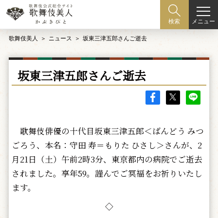
メニュー
検索
歌舞伎美人
ニュース
坂東三津五郎さんご逝去
坂東三津五郎さんご逝去
歌舞伎俳優の十代目坂東三津五郎＜ばんどう みつ
ごろう、本名：守田 寿＝もりた ひさし＞さんが、2
月21日（土）午前2時3分、東京都内の病院でご逝去
されました。享年59。謹んでご冥福をお祈りいたし
ます。
◇