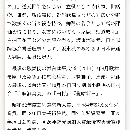
の月』道元禅師をはじめ、立役として時代物、世話
物、舞踊、新歌舞伎、新作歌舞伎などの幅広い分野
で数多くの当り役を持つ。舞踊の名手として高い評
価を得ており、女方においても『京鹿子娘道成寺』
白拍子花子などで定評を得る。坂東流家元、日本舞
踊協会常任理事として、坂東流のみならず日本舞踊
の発展、振興に尽力。
最後の歌舞伎の舞台は平成26（2014）年8月歌舞
伎座『たぬき』柏屋金兵衛、『勢獅子』鳶頭。舞踊
の最後の舞台は同年10月27日国立劇場小劇場の田村
会「小唄演奏会」の『田村』『髪結新三』。
昭和62年度芸術選奨新人賞、平成4年都民文化栄
誉賞、同18年日本芸術院賞、同21年紫綬褒章、同25
年毎日芸術賞、同26年読売演劇大賞最優秀男優賞ほ