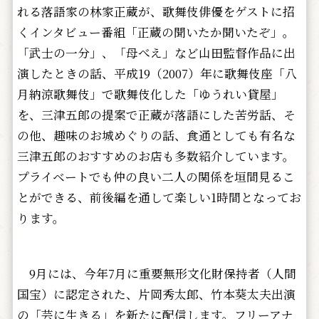
れる落語家の林家正蔵が、歌舞伎俳優をゲストに招
くインタビュー番組「正蔵の聞いたか聞いたぞ」。
「武士の一分」、「母べえ」など山田監督作品に出
演したときの話、平成19（2007）年に歌舞伎座「八
月納涼歌舞伎」で歌舞伎化した「ゆうれい貸屋」
を、三津五郎の提案で正蔵が落語にした苦労話、そ
の他、趣味のお城めぐりの話、食通としても有名な
三津五郎のおすすめのお店も多数紹介しています。
プライベートでも仲の良い二人の関係を垣間見るこ
とができる、前後編を通して楽しい1時間となってお
ります。
9月には、今年7月に重要無形文化財保持者（人間
国宝）に認定された、片岡秀太郎、竹本葵太夫出演
の「芸に生きる」を新たに配信します。フリーアナ