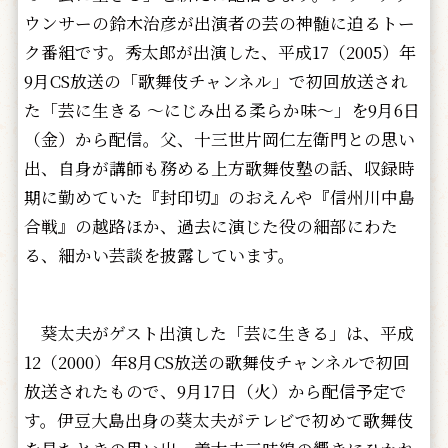
ウンサーの鈴木治彦が出演者の芸の神髄に迫るトー
ク番組です。秀太郎が出演した、平成17（2005）年
9月CS放送の「歌舞伎チャンネル」で初回放送され
た「芸に生きる ～にじみ出る柔らか味～」を9月6日
（金）から配信。父、十三世片岡仁左衛門との思い
出、自身が講師も務める上方歌舞伎塾の話、収録時
期に勤めていた『封印切』のおえんや『信州川中島
合戦』の越路ほか、過去に演じた役の細部にわた
る、細かい芸談を披露しています。
葵太夫がゲスト出演した「芸に生きる」は、平成
12（2000）年8月CS放送の歌舞伎チャンネルで初回
放送されたもので、9月17日（火）から配信予定で
す。伊豆大島出身の葵太夫がテレビで初めて歌舞伎