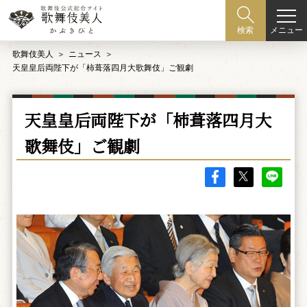
メニュー
検索
歌舞伎美人
ニュース
天皇皇后両陛下が「柿葺落四月大歌舞伎」ご観劇
天皇皇后両陛下が「柿葺落四月大
歌舞伎」ご観劇