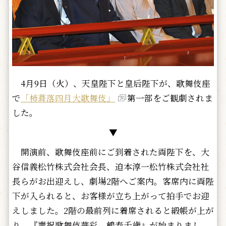
4月9日（火）、天皇陛下と皇后陛下が、歌舞伎座
で
「柿葺落四月大歌舞伎」
第一部をご観劇されま
した。
▼
開演前、歌舞伎座前にご到着された両陛下を、大
谷信義松竹株式会社会長、迫本淳一松竹株式会社社
長らがお出迎えし、劇場2階へご案内。客席内に両陛
下が入られると、お客様が立ち上がって拍手でお迎
えしました。2階の最前列に着席されると緞帳が上が
り、『壽祝歌舞伎華彩 鶴寿千歳』が始まりまし