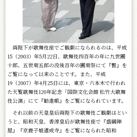
両陛下が歌舞伎座でご観劇になられるのは、平成
15（2003）年5月22日、歌舞伎四百年の年に九世團
十郎、五世菊五郎の没後百年の團菊祭にて『暫』を
ご覧になって以来のことです。また、平成
19（2007）年4月25日には、東京・六本木で行われ
た天覧歌舞伎120年記念「国際文化会館 松竹大歌舞
伎公演」にて『勧進帳』をご覧になられています。
それ以前の天皇皇后両陛下の歌舞伎ご観劇はとい
うと、昭和天皇、香淳皇后が歌舞伎座で『盛綱陣
屋』『京鹿子娘道成寺』をご覧になられた昭和