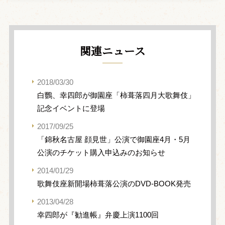
関連ニュース
2018/03/30
白鸚、幸四郎が御園座「柿葺落四月大歌舞伎」
記念イベントに登場
2017/09/25
「錦秋名古屋 顔見世」公演で御園座4月・5月
公演のチケット購入申込みのお知らせ
2014/01/29
歌舞伎座新開場柿葺落公演のDVD-BOOK発売
2013/04/28
幸四郎が『勧進帳』弁慶上演1100回