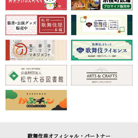
第三部
一、盛綱陣屋
（もりつなじんや）
◆兄弟が敵味方に別れて戦う悲劇の物語
頼朝亡き後、源氏は鎌倉方と京方の間で争いが起こり、佐々木
盛綱と高綱兄弟は敵味方に分かれて戦うこととなります。鎌倉方
である盛綱のもとに、高綱の一子小四郎が生け捕りになり、さら
には高綱自身が討死したとの知らせが届きます。ところが盛綱が
首実検をすると、首は高綱のものではなく贋首。にもかかわらず
小四郎は、父を追って切腹します。贋首と承知で死を選ぶ小四郎
の様子を見た盛綱は、じっと考え込み…。
兄弟、親子と敵味方に別れて戦わざるを得ない複雑な人間関係
が織り成す物語に、争いの悲情さ、哀しさが描かれた時代物の大
作をご覧ください。
二、
勧進帳
歌舞伎十八番の内
（かんじんちょう）
◆歌舞伎十八番の中でも屈指の人気演目
都を落ち行く源義経一行。兄頼朝との不和により、義経は強力
歌舞伎座オフィシャル・パートナー
に、武蔵坊弁慶ら家臣は山伏に姿を変えて奥州を目指しますが、