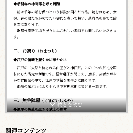
◆新開場の杮葺落を寿ぐ舞踊
鶴は千年の齢を保つという伝説に因んだ作品。鶴をはじめ、女
御、春の君たちがめでたい御代を寿いで舞い、萬歳楽を奏でて齢
を君に奉ります。
歌舞伎座新開場を祝うにふさわしい舞踊をお楽しみいただきま
す。
二、お祭り
（おまつり）
◆江戸の情緒を賑やかに華やかに
江戸の二大祭と称される山王祭と神田祭。この二つの祭礼を題
材にした清元の舞踊です。屋台囃子が聞こえ、鳶頭、芸者が華や
かな雰囲気の中で、江戸の情緒を賑やかに踊ります。
由縁の顔ぶれにより十八世中村勘三郎に捧げる一幕です。
三、熊谷陣屋
（くまがいじんや）
◆源平の戦乱を生きる武士の無常
熊谷直実は自らの陣屋に戻ると、息子小次郎の初陣を気に掛け
る妻相模と、我が子平敦盛を案じる藤の方に敦盛を討った様子を
関連コンテンツ
語って聞かせます。そこへ源義経が敦盛の首実検にやって来ます。