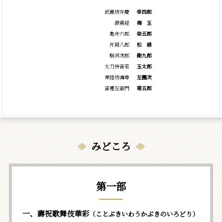
武蔵坊弁慶
幸四郎
源義経
梅
玉
亀井六郎
染五郎
片岡八郎
松
緑
駿河次郎
勘九郎
太刀持音若
玉太郎
常陸坊海尊
左團次
富樫左衛門
菊五郎
みどころ
第一部
一、壽祝歌舞伎華彩
（ことぶきいわうかぶきのいろどり）