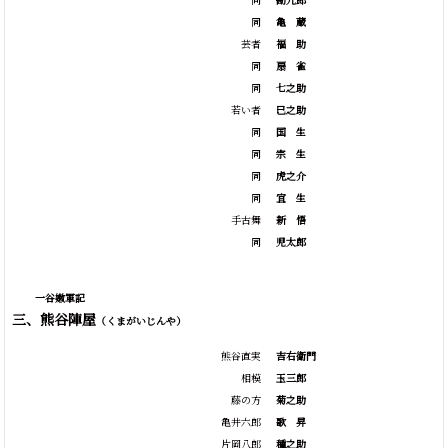
同
亀
蔵
芸者
福
助
同
扇
雀
同
七之助
若い者
巳之助
同
国
生
同
宗
生
同
虎之介
同
宜
生
手古舞
新
悟
同
児太郎
一谷嫩軍記
三、熊谷陣屋
（くまがいじんや）
熊谷直実
吉右衛門
相模
玉三郎
藤の方
菊之助
亀井六郎
歌
昇
片岡八郎
種之助