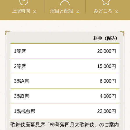
上演時間
演目と配役
みどころ
料金（税込）
1等席
20,000円
2等席
15,000円
3階A席
6,000円
3階B席
4,000円
1階桟敷席
22,000円
歌舞伎座幕見席「柿葺落四月大歌舞伎」のご案内