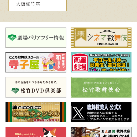
大阪松竹座
領、日本駄右衛門で、全ては浜松屋の金を奪い取ろうとする企み
でした。追手を逃れ、稲瀬川に勢揃いした白浪五人男は、名乗り
をあげます。やがて弁天小僧は、極楽寺の屋根の上で立腹を斬っ
て果てます。一方、山門に身を潜む駄右衛門を見つけた青砥左衛
門藤綱でしたが…。
河竹黙阿弥の七五調の名台詞に彩られた人気演目を上演しま
す。
二、忍夜恋曲者
（しのびよるこいはくせもの）
◆妖しい耽美な世界が展開する見どころあふれる舞踊劇
朝廷に反旗を翻し、滅んでいった平将門。将門がかつて御殿と
していた古御所に蝦蟇の妖術を使う妖怪が棲むと聞き、大宅太郎
光圀がただ一人で征伐にやって来ます。ところが光圀の前に現れ
たのは、島原の傾城如月と名乗る妖艶な美女。怪しい女だと悟ら
れ、如月は実は平将門の遺児滝夜叉姫と本性を顕し、大蝦蟇を従
えて光圀に抵抗します。しかし光圀に追い詰められた滝夜叉姫は
妖術で姿を消すのでした。
常磐津の名曲による舞踊劇をお楽しみください。