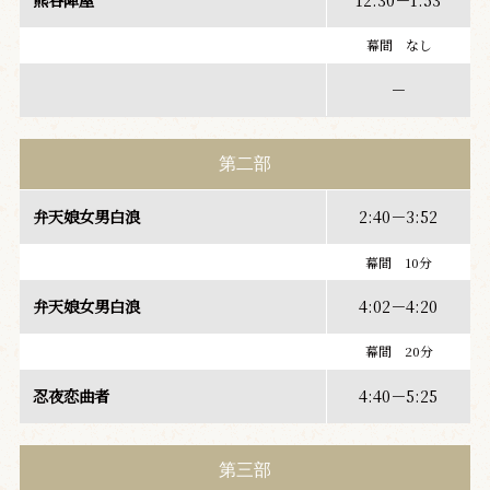
幕間 なし
－
第二部
弁天娘女男白浪
2:40－3:52
幕間 10分
弁天娘女男白浪
4:02－4:20
幕間 20分
忍夜恋曲者
4:40－5:25
第三部