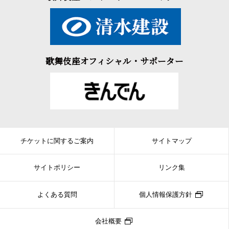
安宅の関で富樫左衛門の詮議を受けます。富樫は弁慶に勧進帳を
読むように命じると、弁慶はあるはずのない勧進帳を取り出し
て、朗々と読み上げていきます。すると富樫は一行を義経主従だ
と見破りながらも、主君を守る弁慶の命懸けの振る舞いに心打た
れ、関所の通行を許すのでした。
歌舞伎座オフィシャル・サポーター
随所に見どころの尽きない名作をご鑑賞ください。
チケットに関するご案内
サイトマップ
サイトポリシー
リンク集
よくある質問
個人情報保護方針
会社概要