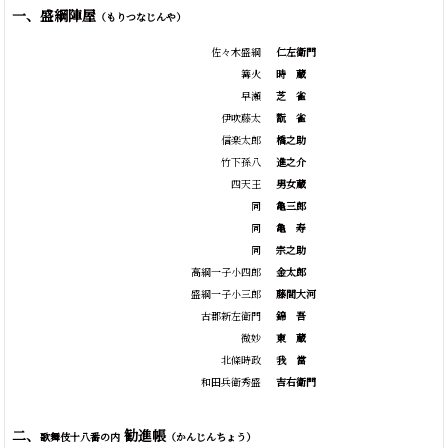
一、盛綱陣屋
（もりつなじんや）
佐々木盛綱
仁左衛門
篝火
時
蔵
早瀬
芝
雀
伊吹藤太
翫
雀
信楽太郎
橋之助
竹下孫八
進之介
四天王
男女蔵
同
亀三郎
同
亀
寿
同
宗之助
高綱一子小四郎
金太郎
盛綱一子小三郎
藤間大河
古郡新左衛門
錦
吾
微妙
東
蔵
北條時政
我
當
和田兵衛秀盛
吉右衛門
二、
勧進帳
歌舞伎十八番の内
（かんじんちょう）