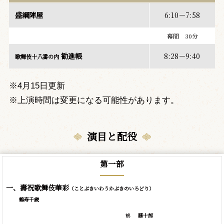
盛綱陣屋
6:10－7:58
幕間 30分
勧進帳
8:28－9:40
歌舞伎十八番の内
※4月15日更新
※上演時間は変更になる可能性があります。
演目と配役
第一部
一、壽祝歌舞伎華彩
（ことぶきいわうかぶきのいろどり）
鶴寿千歳
鶴
藤十郎