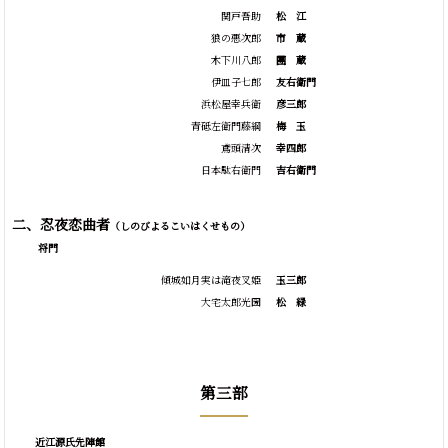
関戸吾助
松
江
狼の悪次郎
市
蔵
木下川八郎
團
蔵
伊皿子七郎
友右衛門
浜松屋幸兵衛
彦三郎
青砥左衛門藤綱
梅
玉
鳶頭清次
幸四郎
日本駄右衛門
吉右衛門
二、忍夜恋曲者
（しのびよるこいはくせもの）
将門
傾城如月実は滝夜叉姫
玉三郎
大宅太郎光圀
松
緑
第三部
近江源氏先陣館