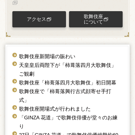
歌舞伎座
アクセス
について
歌舞伎座新開場の賑わい
天皇皇后両陛下が「柿葺落四月大歌舞伎」
ご観劇
歌舞伎座「柿葺落四月大歌舞伎」初日開幕
歌舞伎座で「柿葺落興行古式顔寄せ手打
式」
歌舞伎座開場式が行われました
「GINZA 花道」で歌舞伎俳優が堂々のお練
り