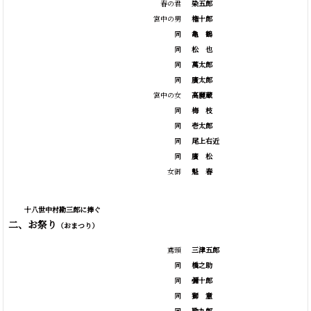
春の君
染五郎
宮中の男
権十郎
同
亀
鶴
同
松
也
同
萬太郎
同
廣太郎
宮中の女
高麗蔵
同
梅
枝
同
壱太郎
同
尾上右近
同
廣
松
女御
魁
春
十八世中村勘三郎に捧ぐ
二、お祭り
（おまつり）
鳶頭
三津五郎
同
橋之助
同
彌十郎
同
獅
童
同
勘九郎