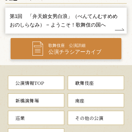
熊谷が敦盛の首を差し出すと、そこにあったのは小次郎の首。源
義経の意を汲んだ熊谷は、後白河法皇の落胤である敦盛を救おう
と我が子小次郎を身替りにしたのでした。首実検を終えた義経
第1回 「弁天娘女男白浪」（べんてんむすめめ
は、石屋の弥陀六が平家の武将弥兵衛宗清であると見抜き、救っ
おのしらなみ） − ようこそ！歌舞伎の国へ
た敦盛を託します。そして義経の前に進み出た熊谷が兜を脱ぐ
と…。
重厚さの中に世の無常を感じさせる、義太夫狂言の名作をお楽
歌舞伎座 公演詳細
しみいただきます。
公演チラシアーカイブ
第二部
一、弁天娘女男白浪
公演情報TOP
歌舞伎座
（べんてんむすめめおのしらなみ）
◆「知らざぁ言って聞かせやしょう」でおなじみの黙阿弥の名作
浜松屋に美しい武家の娘と供侍が婚礼の品を選びにやって来ま
新橋演舞場
南座
すが、そこで娘は万引きをしたとの疑いをかけられ打ち据えられ
ます。誤りだったと供侍の求めに応じて浜松屋幸兵衛は百両の金
巡業
その他の公演
を渡します。立ち去ろうとする二人を玉島逸当という侍が呼び止
め、娘が男であると見破ります。実はこの二人は盗賊の弁天小僧
菊之助、南郷力丸という盗賊の二人組。そして逸当こそ盗賊の首