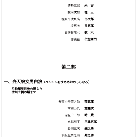
伊勢三郎
米
吉
駿河次郎
桂
三
梶原平次景高
由次郎
堤軍次
又五郎
白毫弥陀六
歌
六
源義経
仁左衛門
第二部
一、弁天娘女男白浪
（べんてんむすめめおのしらなみ）
浜松屋見世先の場より
滑川土橋の場まで
弁天小僧菊之助
菊五郎
南郷力丸
左團次
赤星十三郎
時
蔵
忠信利平
三津五郎
岩渕三次
錦之助
浜松屋宗之助
菊之助