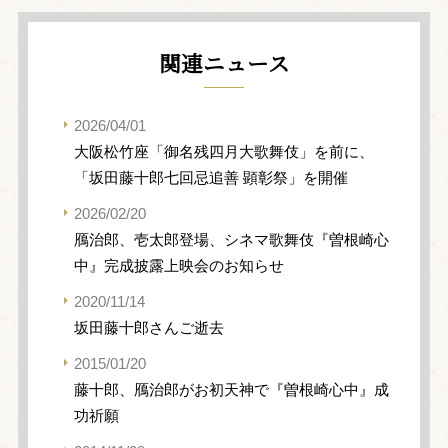
関連ニュース
2026/04/01
大阪松竹座「御名残四月大歌舞伎」を前に、
「坂田藤十郎七回忌追善 顕彰祭」を開催
2026/02/20
鴈治郎、壱太郎登場、シネマ歌舞伎『曽根崎心
中』完成披露上映会のお知らせ
2020/11/14
坂田藤十郎さんご逝去
2015/01/20
藤十郎、鴈治郎がお初天神で『曽根崎心中』成
功祈願