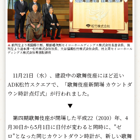
▲
前列左より坂田藤十郎、服部禮次郎セイコーホールディングス株式会社名誉会長、後
列左より迫本淳一松竹株式会社社長、大谷信義松竹株式会社会長、村上斉セイコーホール
ディングス株式会社専務取締役
11月21日（水）、建設中の歌舞伎座にほど近い
ADK松竹スクエアで、「歌舞伎座新開場 カウントダ
ウン時計点灯式」が行われました。
▼
第四期歌舞伎座が閉場した平成22（2010）年、4
月30日から5月1日に日付が変わると同時に、"ゼ
ロ"となった同じカウントダウン時計が、新しい歌舞