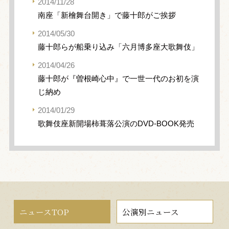
2014/11/28
南座「新檜舞台開き」で藤十郎がご挨拶
2014/05/30
藤十郎らが船乗り込み「六月博多座大歌舞伎」
2014/04/26
藤十郎が『曽根崎心中』で一世一代のお初を演
じ納め
2014/01/29
歌舞伎座新開場柿葺落公演のDVD-BOOK発売
ニュースTOP
公演別ニュース