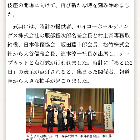
伎座の開場に向けて、再び新たな時を刻み始めまし
た。
式典には、時計の提供者、セイコーホールディン
グス株式会社の服部禮次郎名誉会長と村上斉専務取
締役、日本俳優協会 坂田藤十郎会長、松竹株式会
社から大谷信義会長、迫本淳一社長が出席し、テー
プカットと点灯式が行われました。時計に「あと132
日」の表示が点灯されると、集まった関係者、報道
陣から大きな拍手が起こりました。
▲
左より迫本社長、村上専務取締役、服部名誉会長、坂田藤
十郎、大谷会長