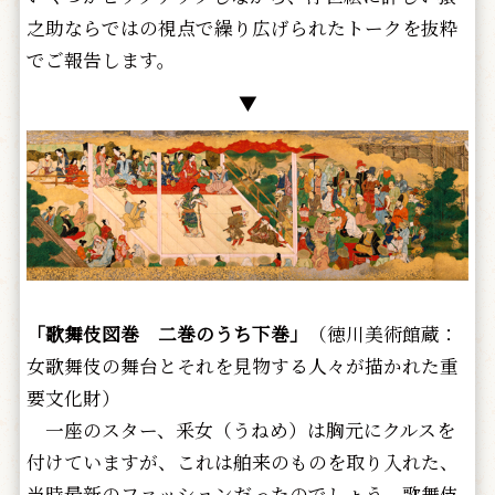
之助ならではの視点で繰り広げられたトークを抜粋
でご報告します。
▼
「歌舞伎図巻 二巻のうち下巻」
（徳川美術館蔵：
女歌舞伎の舞台とそれを見物する人々が描かれた重
要文化財）
一座のスター、釆女（うねめ）は胸元にクルスを
付けていますが、これは舶来のものを取り入れた、
当時最新のファッションだったのでしょう。歌舞伎