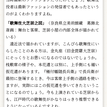
役者は最新ファッションの発信者でもあったという
のがよくわかりますよね。
「歌舞伎大芝居之図」
（奈良県立美術館蔵 葛飾北
斎画：舞台と客席、芝居小屋の内部全体が描かれて
いる）
遠近法で描かれていますが、こんぴら歌舞伎にい
らしたことのある方は、金丸座（旧金毘羅大芝居）
にそっくりとお思いになるのではないでしょうか。
桟敷席の様子や、本花道とは別に、上手側にも細い
仮花道があります。『極付幡随長兵衛』で長兵衛が
最初に登場するとき、今は客席上手側の通路を使い
ますが、実際にはこの仮花道を歩いてきたというこ
とになるのでしょう。今も上演されている芝居から
も、江戸時代の歌舞伎がかなりはっきり推察できる
ようになっているんですよね。