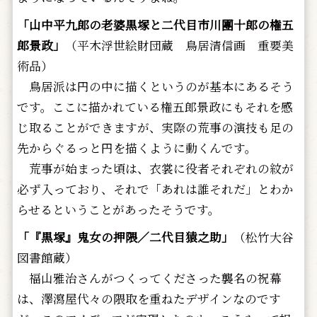
「山中平九郎の老婆黒塚と二代目市川團十郎の権五
郎景政」
（平木浮世絵財団蔵 鳥居清信画 重要美
術品）
鳥居派は円の中に描くというのが基本にあるそう
です。ここに描かれている権五郎景政にもそれを感
じ取ることができますが、実際の荒事の演技も足の
先からぐるっと円を描くように動くんです。
荒事が始まった頃は、衣裳に役者それぞれの紋が
必ず入っており、それで「あれは誰それだ」とわか
らせるということがあったそうです。
「『黒塚』鬼女の押隈／二代目猿之助」
（松竹大谷
図書館蔵）
福山雅治さんがつくってくださった襲名の祝幕
は、澤瀉屋代々の隈取を重ねたデザインなのです