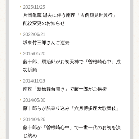
2025/11/25
片岡亀蔵 逝去に伴う南座「吉例顔見世興行」
配役変更のお知らせ
2022/06/21
坂東竹三郎さんご逝去
2015/01/20
藤十郎、鴈治郎がお初天神で『曽根崎心中』成
功祈願
2014/11/28
南座「新檜舞台開き」で藤十郎がご挨拶
2014/05/30
藤十郎らが船乗り込み「六月博多座大歌舞伎」
2014/04/26
藤十郎が『曽根崎心中』で一世一代のお初を演
じ納め