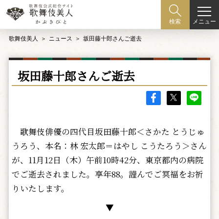
メニュー
検索
歌舞伎美人
ニュース
坂田藤十郎さんご逝去
坂田藤十郎さんご逝去
歌舞伎俳優の四代目坂田藤十郎＜さかた とうじゅ
うろう、本名：林 宏太郎＝はやし こうたろう＞さん
が、11月12日（木）午前10時42分、東京都内の病院
でご逝去されました。享年88。謹んでご冥福をお祈
りいたします。
▼