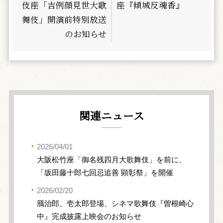
伎座「吉例顔見世大歌
座『傾城反魂香』
舞伎」開演前特別放送
のお知らせ
関連ニュース
2026/04/01
大阪松竹座「御名残四月大歌舞伎」を前に、
「坂田藤十郎七回忌追善 顕彰祭」を開催
2026/02/20
鴈治郎、壱太郎登場、シネマ歌舞伎『曽根崎心
中』完成披露上映会のお知らせ