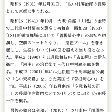
昭和6（1931）年12月31日、二世中村鴈治郎の長男
として京都に生まれる。
昭和16（1941）年10月、大阪･角座『山姥』の金時
で二代目中村扇雀を襲名し初舞台。昭和28（1953）
年8月新橋演舞場において『曽根崎心中』のお初を初
演し、空前のヒットとなり、「扇雀ブーム」を巻き
起こし、生涯において1400回を超える当り役となっ
た。平成2（1990）年11月歌舞伎座『吉田屋』の伊左
衛門、『河庄』の治兵衛で三代目中村鴈治郎を襲
名。平成13（2001）年には近松座二十周年記念公演
で『心中天網島』を、また英国で『曽根崎心中』を
上演。平成17（2005）年12月南座『夕霧名残の正
月』の藤屋伊左衛門などで231年ぶりに四代目坂田藤
十郎を襲名。
最後の舞台は令和元（2019）年12月南座『祇園祭