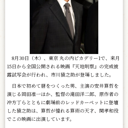
8月30日（木）、東京 丸の内ピカデリー1で、来月
15日から全国公開される映画『天地明察』の完成披
露試写会が行われ、市川猿之助が登場しました。
日本で初めて暦をつくった男、主演の安井算哲を
演じる岡田准一ほか、監督の滝田洋二郎、原作者の
冲方丁らとともに劇場前のレッドカーペットに登壇
した猿之助は、算哲が憧れる算術の天才、関孝和役
でこの映画に出演しています。