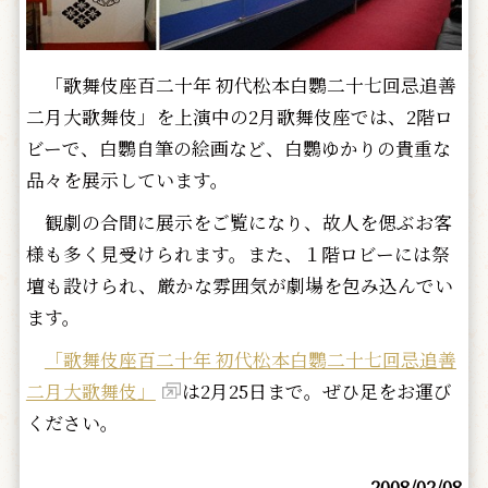
「歌舞伎座百二十年 初代松本白鸚二十七回忌追善
二月大歌舞伎」を上演中の2月歌舞伎座では、2階ロ
ビーで、白鸚自筆の絵画など、白鸚ゆかりの貴重な
品々を展示しています。
観劇の合間に展示をご覧になり、故人を偲ぶお客
様も多く見受けられます。また、１階ロビーには祭
壇も設けられ、厳かな雰囲気が劇場を包み込んでい
ます。
「歌舞伎座百二十年 初代松本白鸚二十七回忌追善
二月大歌舞伎」
は2月25日まで。ぜひ足をお運び
ください。
2008/02/08