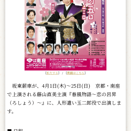
［
拡大する
］ / ［
裏面はこちら
］
坂東薪車が、4月1日(木)～25日(日) 京都・南座
で上演される藤山直美主演『春風物語～恋の呂昇
（ろしょう）～』に、人形遣い玉二郎役で出演しま
す。