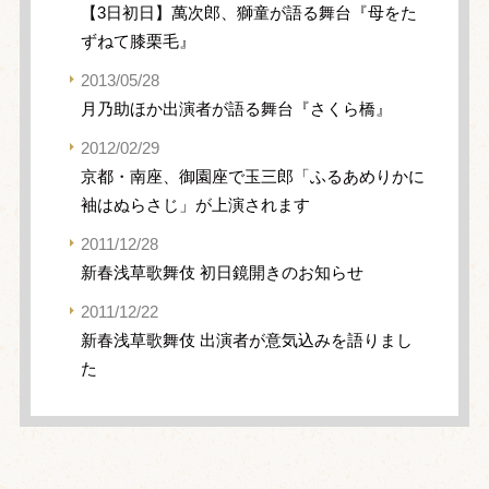
【3日初日】萬次郎、獅童が語る舞台『母をた
ずねて膝栗毛』
2013/05/28
月乃助ほか出演者が語る舞台『さくら橋』
2012/02/29
京都・南座、御園座で玉三郎「ふるあめりかに
袖はぬらさじ」が上演されます
2011/12/28
新春浅草歌舞伎 初日鏡開きのお知らせ
2011/12/22
新春浅草歌舞伎 出演者が意気込みを語りまし
た