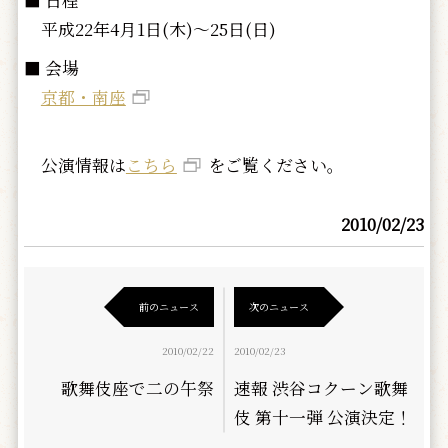
■ 日程
平成22年4月1日(木)～25日(日)
■ 会場
京都・南座
公演情報は
こちら
をご覧ください。
2010/02/23
前のニュース
次のニュース
2010/02/22
2010/02/23
歌舞伎座で二の午祭
速報 渋谷コクーン歌舞
伎 第十一弾 公演決定！