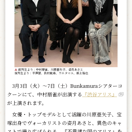
▲
前列左より：中村扇雀、川原亜矢子、姿月あさと
後列左より：平澤智、長村航希、ウエタマユ、新上裕也
3月3日（火）～7日（土）Bunkamuraシアターコ
クーンにて、中村扇雀が出演する
『渋谷アリス』
が上演されます。
女優・トップモデルとして活躍の川原亜矢子、宝
塚出身でヴォーカリストの姿月あさと、異色のキャ
ストで繰り広げられる、『不思議な国のアリス』を