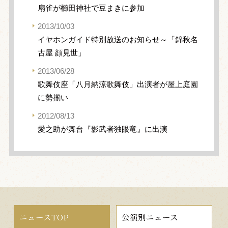
扇雀が櫛田神社で豆まきに参加
2013/10/03
イヤホンガイド特別放送のお知らせ～「錦秋名
古屋 顔見世」
2013/06/28
歌舞伎座「八月納涼歌舞伎」出演者が屋上庭園
に勢揃い
2012/08/13
愛之助が舞台『影武者独眼竜』に出演
ニュースTOP
公演別ニュース