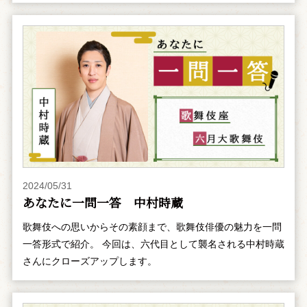
2024/05/31
あなたに一問一答 中村時蔵
歌舞伎への思いからその素顔まで、歌舞伎俳優の魅力を一問
一答形式で紹介。 今回は、六代目として襲名される中村時蔵
さんにクローズアップします。