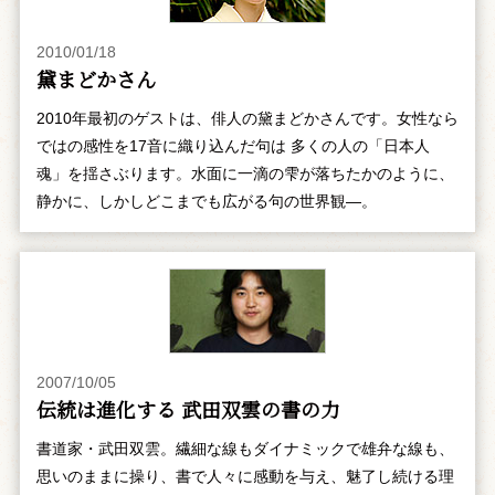
2010/01/18
黛まどかさん
2010年最初のゲストは、俳人の黛まどかさんです。女性なら
ではの感性を17音に織り込んだ句は 多くの人の「日本人
魂」を揺さぶります。水面に一滴の雫が落ちたかのように、
静かに、しかしどこまでも広がる句の世界観―。
2007/10/05
伝統は進化する 武田双雲の書の力
書道家・武田双雲。繊細な線もダイナミックで雄弁な線も、
思いのままに操り、書で人々に感動を与え、魅了し続ける理