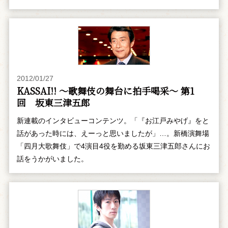
2012/01/27
KASSAI!! ～歌舞伎の舞台に拍手喝采～ 第1
回 坂東三津五郎
新連載のインタビューコンテンツ。「『お江戸みやげ』をと
話があった時には、えーっと思いましたが」…。新橋演舞場
「四月大歌舞伎」で4演目4役を勤める坂東三津五郎さんにお
話をうかがいました。