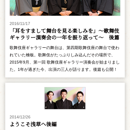
2016/11/17
「耳をすまして舞台を見る楽しみを」～歌舞伎
ギャラリー演奏会の一年を振り返って～ 後篇
歌舞伎座ギャラリーの舞台は、第四期歌舞伎座の舞台で使わ
れていた檜板。歌舞伎がたっぷりしみ込んだその場所で、
2015年9月、第一回 歌舞伎座ギャラリー演奏会が始まりまし
た。1年が過ぎた今、出演の三人が語ります。後篇も公開！
2014/12/26
ようこそ浅草へ――後編