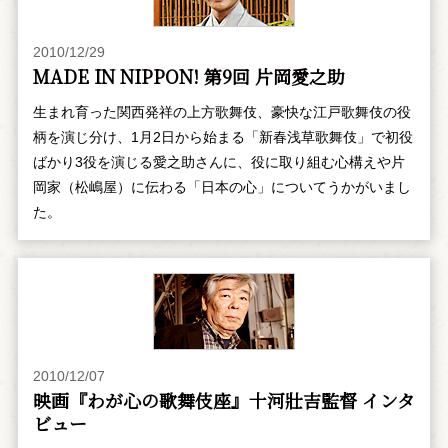
2010/12/29
MADE IN NIPPON! 第9回 片岡愛之助
生まれ育った関西発祥の上方歌舞伎、豪快な江戸歌舞伎の役
柄を演じ分け、1月2日から始まる「新春浅草歌舞伎」で初役
ばかり3役を演じる愛之助さんに、役に取り組む心構えや片
岡家（松嶋屋）に伝わる「日本の心」についてうかがいまし
た。
2010/12/07
映画『わが心の歌舞伎座』十河壯吉監督 インタ
ビュー