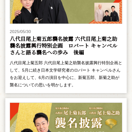
2025/05/30
八代目尾上菊五郎襲名披露 六代目尾上菊之助
襲名披露興行特別企画 ――ロバート キャンベル
さんと語る襲名への歩み 後編
八代目尾上菊五郎 六代目尾上菊之助襲名披露興行特別企画と
して、5月に続き日本文学研究者のロバート キャンベルさん
をお迎えして、6月の演目を中心に、新菊五郎、新菊之助が
襲名についての思いを明かします。