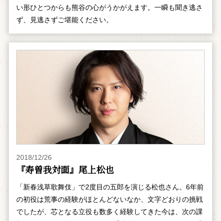
い形ひとつからも熊谷の心がうかがえます。一瞬も聞き逃さ
ず、見逃さずご堪能ください。
2018/12/26
『寿曽我対面』尾上松也
「新春浅草歌舞伎」で2度目の五郎を演じる松也さん。6年前
の初役は荒事の経験がほとんどないなか、文字どおりの挑戦
でしたが、芯となる立役も数多く経験してきた今は、次の課