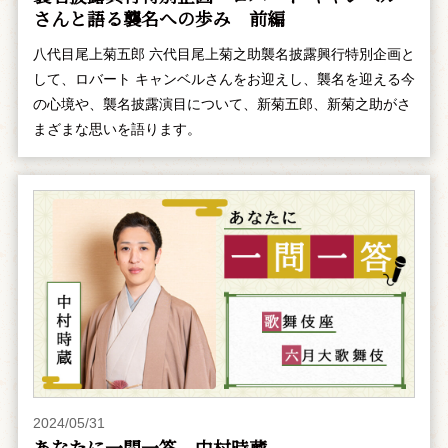
さんと語る襲名への歩み 前編
八代目尾上菊五郎 六代目尾上菊之助襲名披露興行特別企画と
して、ロバート キャンベルさんをお迎えし、襲名を迎える今
の心境や、襲名披露演目について、新菊五郎、新菊之助がさ
まざまな思いを語ります。
2024/05/31
あなたに一問一答 中村時蔵