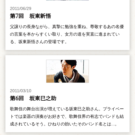
2011/06/29
第7回 坂東新悟
父譲りの長身ながら、真摯に勉強を重ね、尊敬するあの名優
の言葉を本からすくい取り、女方の道を実直に進まれてい
る、坂東新悟さんの登場です。
2011/03/10
第6回 坂東巳之助
歌舞伎の舞台出演が増えている坂東巳之助さん。プライベー
トでは楽器の演奏がお好きで、歌舞伎界の有志でバンドも結
成されているそう。ひねりの効いたそのバンド名とは...。