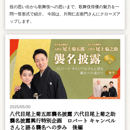
役の思い出から歌舞伎への思いまで、歌舞伎俳優の魅力を一
問一答形式で紹介。 今回は、片岡仁左衛門さんにクローズア
ップします。
2025/05/30
八代目尾上菊五郎襲名披露 六代目尾上菊之助
襲名披露興行特別企画 ――ロバート キャンベル
さんと語る襲名への歩み 後編