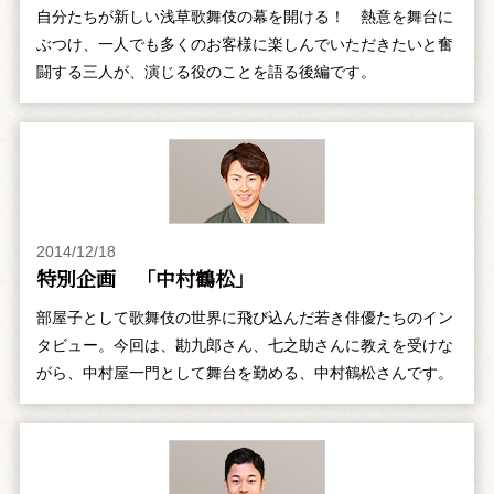
自分たちが新しい浅草歌舞伎の幕を開ける！ 熱意を舞台に
ぶつけ、一人でも多くのお客様に楽しんでいただきたいと奮
闘する三人が、演じる役のことを語る後編です。
2014/12/18
特別企画 「中村鶴松」
部屋子として歌舞伎の世界に飛び込んだ若き俳優たちのイン
タビュー。今回は、勘九郎さん、七之助さんに教えを受けな
がら、中村屋一門として舞台を勤める、中村鶴松さんです。