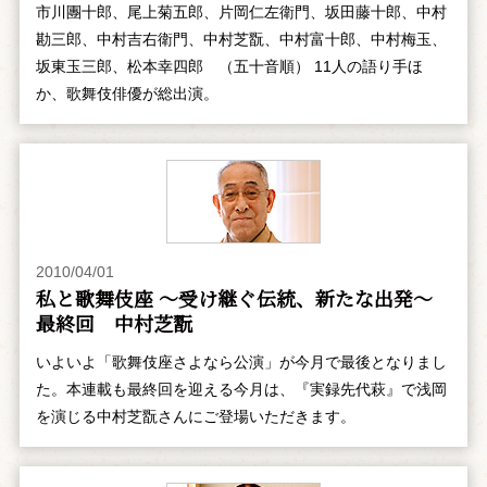
市川團十郎、尾上菊五郎、片岡仁左衛門、坂田藤十郎、中村
勘三郎、中村吉右衛門、中村芝翫、中村富十郎、中村梅玉、
坂東玉三郎、松本幸四郎 （五十音順） 11人の語り手ほ
か、歌舞伎俳優が総出演。
2010/04/01
私と歌舞伎座 ～受け継ぐ伝統、新たな出発～
最終回 中村芝翫
いよいよ「歌舞伎座さよなら公演」が今月で最後となりまし
た。本連載も最終回を迎える今月は、『実録先代萩』で浅岡
を演じる中村芝翫さんにご登場いただきます。