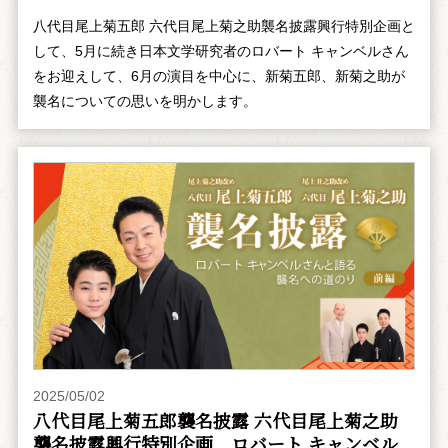
八代目尾上菊五郎 六代目尾上菊之助襲名披露興行特別企画と
して、5月に続き日本文学研究者のロバート キャンベルさん
をお迎えして、6月の演目を中心に、新菊五郎、新菊之助が
襲名についての思いを明かします。
2025/05/02
八代目尾上菊五郎襲名披露 六代目尾上菊之助
襲名披露興行特別企画 ――ロバート キャンベル