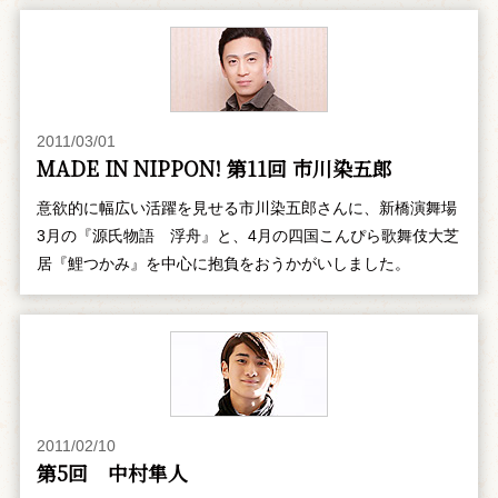
2011/03/01
MADE IN NIPPON! 第11回 市川染五郎
意欲的に幅広い活躍を見せる市川染五郎さんに、新橋演舞場
3月の『源氏物語 浮舟』と、4月の四国こんぴら歌舞伎大芝
居『鯉つかみ』を中心に抱負をおうかがいしました。
2011/02/10
第5回 中村隼人