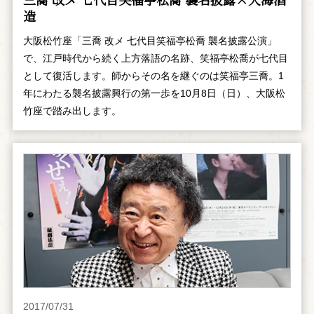
造
大阪松竹座「三喬 改メ 七代目笑福亭松喬 襲名披露公演」
で、江戸時代から続く上方落語の名跡、笑福亭松喬が七代目
として復活します。師からその名を継ぐのは笑福亭三喬。1
年にわたる襲名披露興行の第一歩を10月8日（日）、大阪松
竹座で踏み出します。
2017/07/31