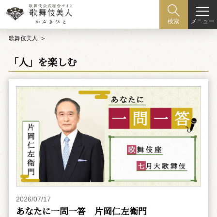
メニュー
検索
歌舞伎美人
「人」を楽しむ
2026/07/17
あなたに一問一答 片岡仁左衛門