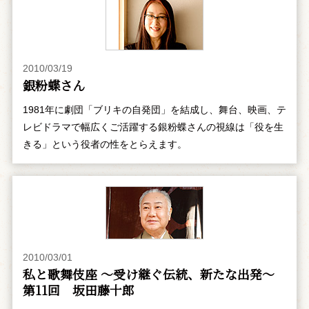
2010/03/19
銀粉蝶さん
1981年に劇団「ブリキの自発団」を結成し、舞台、映画、テ
レビドラマで幅広くご活躍する銀粉蝶さんの視線は「役を生
きる」という役者の性をとらえます。
2010/03/01
私と歌舞伎座 ～受け継ぐ伝統、新たな出発～
第11回 坂田藤十郎