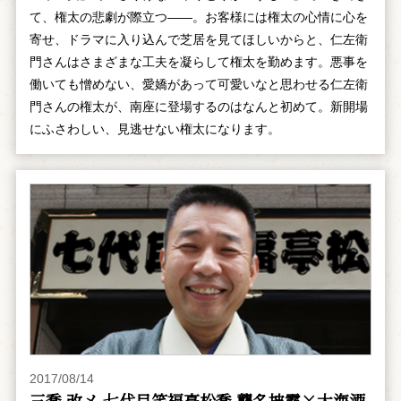
て、権太の悲劇が際立つ――。お客様には権太の心情に心を
寄せ、ドラマに入り込んで芝居を見てほしいからと、仁左衛
門さんはさまざまな工夫を凝らして権太を勤めます。悪事を
働いても憎めない、愛嬌があって可愛いなと思わせる仁左衛
門さんの権太が、南座に登場するのはなんと初めて。新開場
にふさわしい、見逃せない権太になります。
2017/08/14
三喬 改メ 七代目笑福亭松喬 襲名披露×大海酒