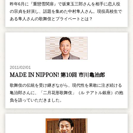
昨年6月に『重戀雪関扉』で坂東玉三郎さんを相手に恋人役
の宗貞を好演し、話題を集めた中村隼人さん。現役高校生で
ある隼人さんの歌舞伎とプライベートとは？
2011/02/01
MADE IN NIPPON! 第10回 市川亀治郎
歌舞伎の伝統を受け継ぎながら、現代性を果敢に注ぎ続ける
亀治郎さんに、「二月花形歌舞伎」（ル テアトル銀座）の抱
負を語っていただきました。