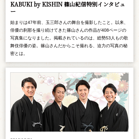
KABUKI by KISHIN 篠山紀信特別インタビュ
ー
始まりは47年前、玉三郎さんの舞台を撮影したこと。以来、
俳優の刹那を撮り続けてきた篠山さんの作品が408ページの
写真集になりました。掲載されているのは、総勢53人もの歌
舞伎俳優の姿。篠山さんだからこそ撮れる、迫力の写真の秘
密とは。