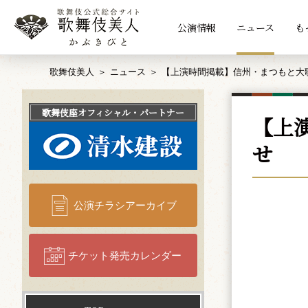
公演情報
ニュース
も
歌舞伎美人
ニュース
【上演時間掲載】信州・まつもと大
歌舞伎座
オフィシャル・パートナー
【上
せ
公演チラシアーカイブ
チケット発売カレンダー