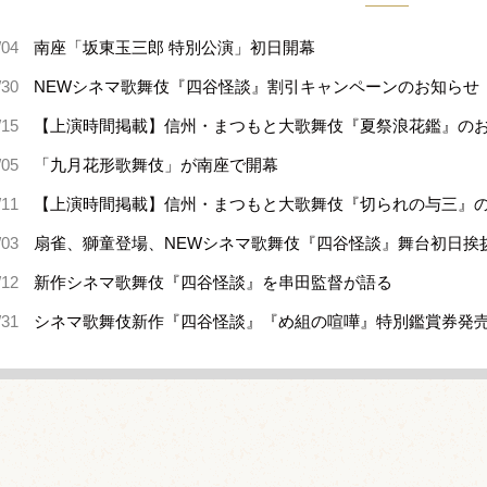
/04
南座「坂東玉三郎 特別公演」初日開幕
/30
NEWシネマ歌舞伎『四谷怪談』割引キャンペーンのお知らせ
/15
【上演時間掲載】信州・まつもと大歌舞伎『夏祭浪花鑑』の
/05
「九月花形歌舞伎」が南座で開幕
/11
【上演時間掲載】信州・まつもと大歌舞伎『切られの与三』
/03
扇雀、獅童登場、NEWシネマ歌舞伎『四谷怪談』舞台初日挨
/12
新作シネマ歌舞伎『四谷怪談』を串田監督が語る
/31
シネマ歌舞伎新作『四谷怪談』『め組の喧嘩』特別鑑賞券発