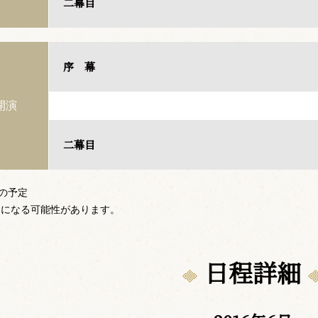
二幕目
序 幕
開演
二幕目
での予定
更になる可能性があります。
日程詳細