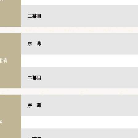
二幕目
序 幕
開演
二幕目
序 幕
演