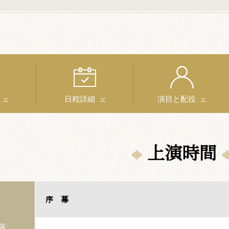
日程詳細
演目と配役
上演時間
序 幕
演