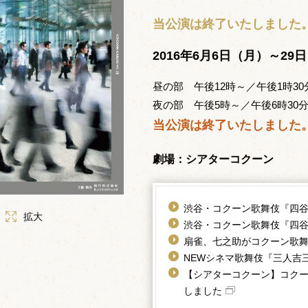
当公演は終了いたしました
2016年6月6日（月）～29
昼の部 午後12時～／午後1時30
夜の部 午後5時～／午後6時30
当公演は終了いたしました
劇場：シアターコクーン
渋谷・コクーン歌舞伎『四
拡大
渋谷・コクーン歌舞伎『四
扇雀、七之助がコクーン歌
NEWシネマ歌舞伎『三人吉
【シアターコクーン】コクー
しました