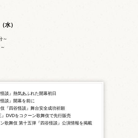
。
日（水）
分～
分～
。
谷怪談』熱気あふれた開幕初日
谷怪談』開幕を前に
舞伎『四谷怪談』舞台安全成功祈願
三』DVDをコクーン歌舞伎で先行販売
ン歌舞伎 第十五弾『四谷怪談』公演情報を掲載