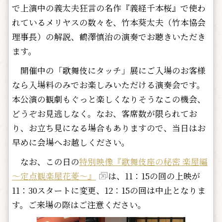
で上演中の義太夫狂言の名作『義経千本桜』で使わ
れているメリヤスの数々を、竹本葵太夫（竹本協会
理事長）の解説、鶴澤慎治の演奏でお聴きいただき
ます。
開催中の「歌舞伎にタッチ」展にご入場のお客様
なら入場料のみでお楽しみいただける演奏会です。
本公演の観劇もぐっと楽しくなりそうなこの機会、
どうぞお見逃しなく。なお、客席数が限られてお
り、お立ち見になる場合もありますので、当日はお
早めに会場へお越しください。
なお、この日の
特別映像『歌舞伎座の秘密 楽屋編
～定点観楽屋花菱～』
は、11：15の回の上映が
11：30スタートに変更、12：15の回は中止となりま
す。ご来場の際はご注意ください。