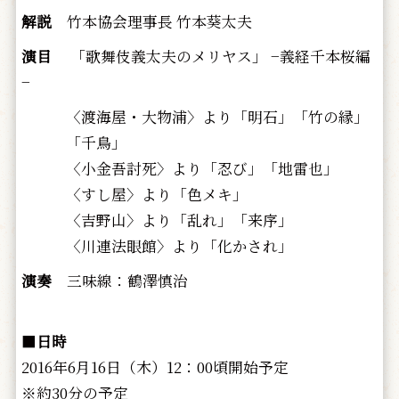
解説
竹本協会理事長 竹本葵太夫
演目
「歌舞伎義太夫のメリヤス」 −義経千本桜編
−
〈渡海屋・大物浦〉より「明石」「竹の縁」
「千鳥」
〈小金吾討死〉より「忍び」「地雷也」
〈すし屋〉より「色メキ」
〈吉野山〉より「乱れ」「来序」
〈川連法眼館〉より「化かされ」
演奏
三味線：鶴澤慎治
■
日時
2016年6月16日（木）12：00頃開始予定
※約30分の予定