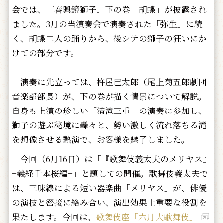
会では、『春興鏡獅子』下の巻「胡蝶」が披露され
ました。3月の当演奏会で演奏された「弥生」に続
く、胡蝶二人の踊りから、後シテの獅子の狂いにか
けての部分です。
演奏に先立っては、杵屋巳太郎（尾上菊五郎劇団
音楽部部長）が、下の巻が描く情景について解説。
自身も上演の珍しい「清滝三重」の演奏に参加し、
獅子の遊ぶ秘境に轟々と、勢い激しく流れ落ちる滝
を想像させる熱演で、お客様を魅了しました。
今回（6月16日）は「『歌舞伎義太夫のメリヤス』
−義経千本桜編−」と題しての開催。歌舞伎義太夫で
は、三味線による短い器楽曲「メリヤス」が、俳優
の演技と密接に絡み合い、演出効果上重要な役割を
果たします。今回は、
歌舞伎座「六月大歌舞伎」