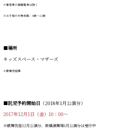
※幕見席の御観覧券は除く
※お子様の対象年齢：0歳～12歳
■
場所
キッズスペース・マザーズ
※歌舞伎座隣
■
託児予約開始日
（2018年1月公演分）
2017年12月1日（金）10：00～
※歌舞伎座12月公演分、新橋演舞場1月公演分は受付中