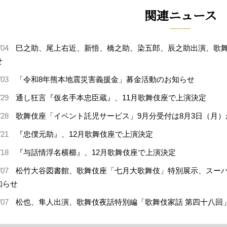
関連ニュース
/04
巳之助、尾上右近、新悟、橋之助、染五郎、辰之助出演、歌舞
せ
/03
「令和8年熊本地震災害義援金」募金活動のお知らせ
/29
通し狂言『仮名手本忠臣蔵』、11月歌舞伎座で上演決定
/28
歌舞伎座「イベント託児サービス」9月分受付は8月3日（月）
/21
『忠僕元助』、12月歌舞伎座で上演決定
/18
『与話情浮名横櫛』、12月歌舞伎座で上演決定
/07
松竹大谷図書館、歌舞伎座「七月大歌舞伎」特別展示、スー
知らせ
/07
松也、隼人出演、歌舞伎夜話特別編「歌舞伎家話 第四十八回