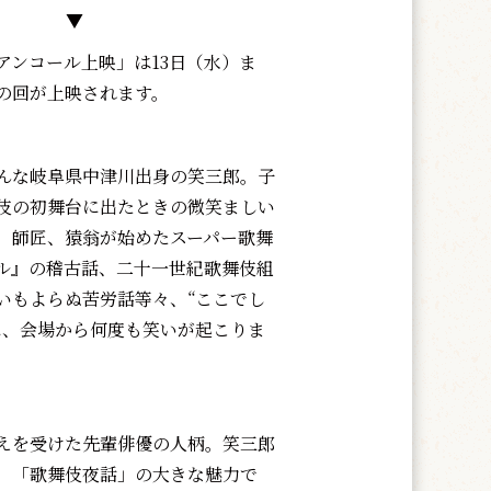
▼
ンコール上映」は13日（水）ま
の回が上映されます。
んな岐阜県中津川出身の笑三郎。子
伎の初舞台に出たときの微笑ましい
、師匠、猿翁が始めたスーパー歌舞
ル』の稽古話、二十一世紀歌舞伎組
いもよらぬ苦労話等々、“ここでし
に、会場から何度も笑いが起こりま
えを受けた先輩俳優の人柄。笑三郎
、「歌舞伎夜話」の大きな魅力で