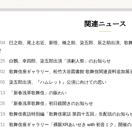
関連ニュース
/04
巳之助、尾上右近、新悟、橋之助、染五郎、辰之助出演、歌舞
せ
/25
白鸚、幸四郎、染五郎出演「演劇人祭」のお知らせ
/02
歌舞伎座ギャラリー、松竹大谷図書館 歌舞伎関連資料追加展
/05
染五郎出演、『ハムレット』公演に向けての思い
/13
「新春浅草歌舞伎」の賑わい
/25
「新春浅草歌舞伎」初日鏡開きのお知らせ
/19
歌舞伎夜話特別編「歌舞伎家話 第四十五回」生配信のお知ら
/11
歌舞伎座ギャラリー「裸眼XRあいせき with 初音ミク」開催