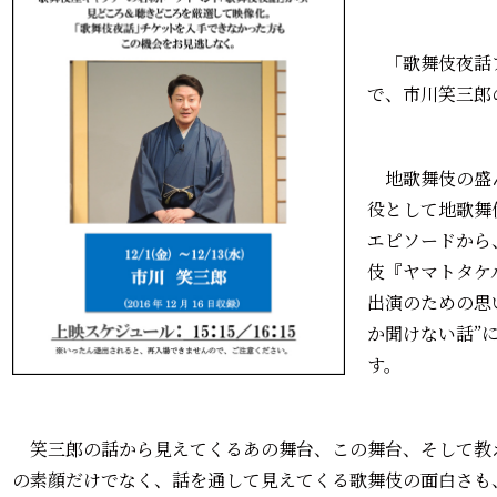
「歌舞伎夜話ア
で、市川笑三郎
地歌舞伎の盛
役として地歌舞
エピソードから
伎『ヤマトタケ
出演のための思
か聞けない話”
す。
笑三郎の話から見えてくるあの舞台、この舞台、そして教
の素顔だけでなく、話を通して見えてくる歌舞伎の面白さも