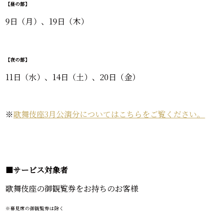
【昼の部】
9
日
（月）、19
日
（木）
【夜の部】
11
日
（水）、14
日
（土）、20
日
（金）
※
歌舞伎座3月公演分についてはこちらをご覧ください。
■
サービス対象者
歌舞伎座の御観覧券をお持ちのお客様
※幕見席の御観覧券は除く