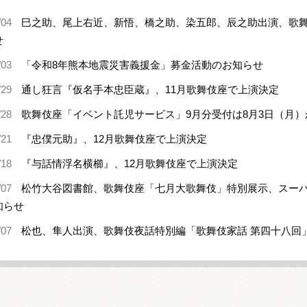
/04
巳之助、尾上右近、新悟、橋之助、染五郎、辰之助出演、歌舞
せ
/03
「令和8年熊本地震災害義援金」募金活動のお知らせ
/29
通し狂言『仮名手本忠臣蔵』、11月歌舞伎座で上演決定
/28
歌舞伎座「イベント託児サービス」9月分受付は8月3日（月）
/21
『忠僕元助』、12月歌舞伎座で上演決定
/18
『与話情浮名横櫛』、12月歌舞伎座で上演決定
/07
松竹大谷図書館、歌舞伎座「七月大歌舞伎」特別展示、スー
知らせ
/07
松也、隼人出演、歌舞伎夜話特別編「歌舞伎家話 第四十八回