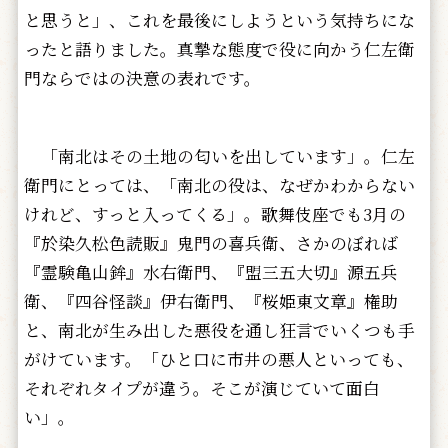
と思うと」、これを最後にしようという気持ちにな
ったと語りました。真摯な態度で役に向かう仁左衛
門ならではの決意の表れです。
「南北はその土地の匂いを出しています」。仁左
衛門にとっては、「南北の役は、なぜかわからない
けれど、すっと入ってくる」。歌舞伎座でも3月の
『於染久松色読販』鬼門の喜兵衛、さかのぼれば
『霊験亀山鉾』水右衛門、『盟三五大切』源五兵
衛、『四谷怪談』伊右衛門、『桜姫東文章』権助
と、南北が生み出した悪役を通し狂言でいくつも手
がけています。「ひと口に市井の悪人といっても、
それぞれタイプが違う。そこが演じていて面白
い」。