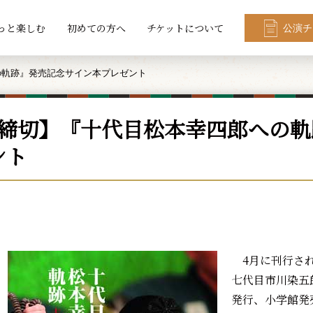
っと楽しむ
初めての方へ
チケットについて
公演チ
の軌跡』発売記念サイン本プレゼント
日締切】『十代目松本幸四郎への
ント
4月に刊行され
七代目市川染五
発行、小学館発