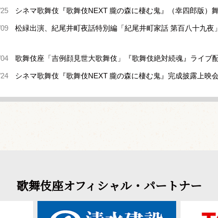
/25
シネマ歌舞伎『歌舞伎NEXT 朧の森に棲む鬼』（幸四郎版）
/09
松緑出演、紀尾井町夜話特別編「紀尾井町家話 第百八十九夜
/04
歌舞伎座「吉例顔見世大歌舞伎」『歌舞伎絶対続魂』ライブ
/24
シネマ歌舞伎『歌舞伎NEXT 朧の森に棲む鬼』完成披露上映
歌舞伎座オフィシャル・パートナー