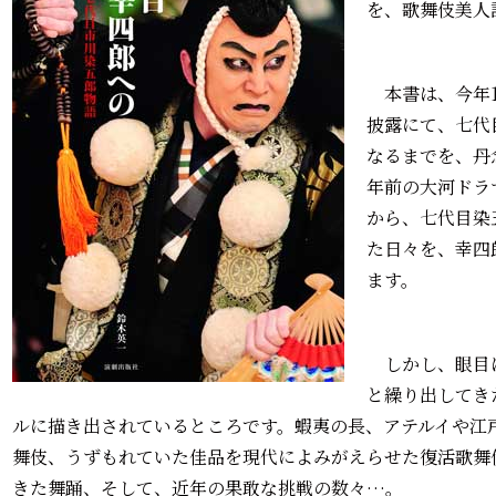
を、歌舞伎美人
本書は、今年1
披露にて、七代
なるまでを、丹
年前の大河ドラ
から、七代目染
た日々を、幸四
ます。
しかし、眼目
と繰り出してき
ルに描き出されているところです。蝦夷の長、アテルイや江
舞伎、うずもれていた佳品を現代によみがえらせた復活歌舞
きた舞踊、そして、近年の果敢な挑戦の数々…。