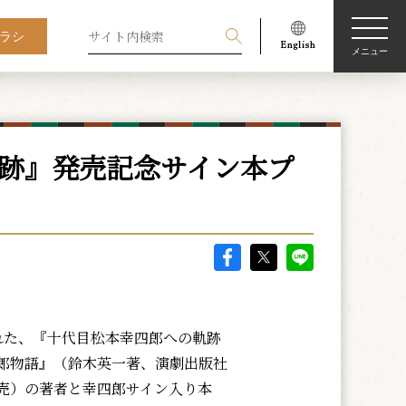
ラシ
メニュー
軌跡』発売記念サイン本プ
た、『十代目松本幸四郎への軌跡 ――
郎物語』（鈴木英一著、演劇出版社
売）の著者と幸四郎サイン入り本