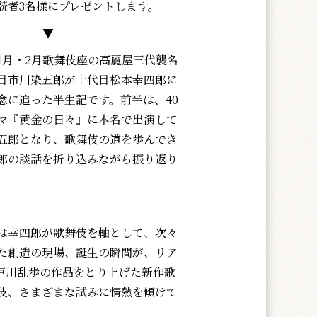
読者3名様にプレゼントします。
▼
月・2月歌舞伎座の高麗屋三代襲名
目市川染五郎が十代目松本幸四郎に
念に追った半生記です。前半は、40
マ『黄金の日々』に本名で出演して
五郎となり、歌舞伎の道を歩んでき
郎の談話を折り込みながら振り返り
は幸四郎が歌舞伎を軸として、次々
た創造の現場、誕生の瞬間が、リア
戸川乱歩の作品をとり上げた新作歌
伎、さまざまな試みに情熱を傾けて