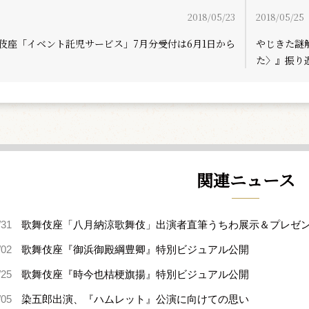
2018/05/23
2018/05/25
伎座「イベント託児サービス」7月分受付は6月1日から
やじきた謎
た〉』振り
関連ニュース
/31
歌舞伎座「八月納涼歌舞伎」出演者直筆うちわ展示＆プレゼ
/02
歌舞伎座『御浜御殿綱豊卿』特別ビジュアル公開
/25
歌舞伎座『時今也桔梗旗揚』特別ビジュアル公開
/05
染五郎出演、『ハムレット』公演に向けての思い