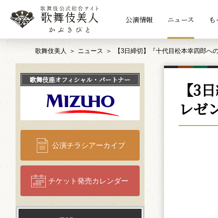
公演情報
ニュース
も
歌舞伎美人
ニュース
【3日締切】『十代目松本幸四郎へ
歌舞伎座
オフィシャル・パートナー
【3
レゼ
公演チラシアーカイブ
チケット発売カレンダー