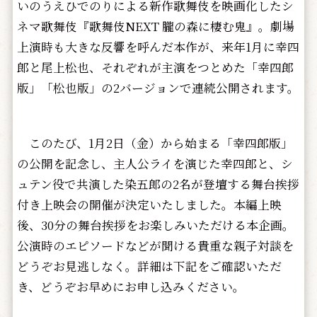
いのうえひでのりによる新作歌舞伎を映画化したシ
ネマ歌舞伎『歌舞伎NEXT 朧の森に棲む鬼』。劇場
上演時も大きな反響を呼んだ本作が、来年1月に幸四
郎と尾上松也、それぞれが主演をつとめた「幸四郎
版」「松也版」の2バージョンで連続公開されます。
このたび、1月2日（金）から始まる「幸四郎版」
の公開を記念し、主人公ライを演じた幸四郎と、シ
ュテン役で共演した染五郎の2名が登壇する舞台挨拶
付き上映会の開催が決定いたしました。本編上映
後、30分の舞台挨拶をお楽しみいただける本企画。
公演時のエピソードなどが聞ける貴重な親子対談を
どうぞお見逃しなく。詳細は下記をご確認いただ
き、どうぞお早めにお申し込みください。