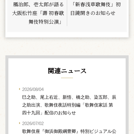
鴈治郎、壱太郎が語る
「新春浅草歌舞伎」初
大阪松竹座「壽 初春歌
日鏡開きのお知らせ
舞伎特別公演」
関連ニュース
2026/08/04
巳之助、尾上右近、新悟、橋之助、染五郎、辰
之助出演、歌舞伎夜話特別編「歌舞伎家話 第
四十九回」配信のお知らせ
2026/07/02
歌舞伎座『御浜御殿綱豊卿』特別ビジュアル公