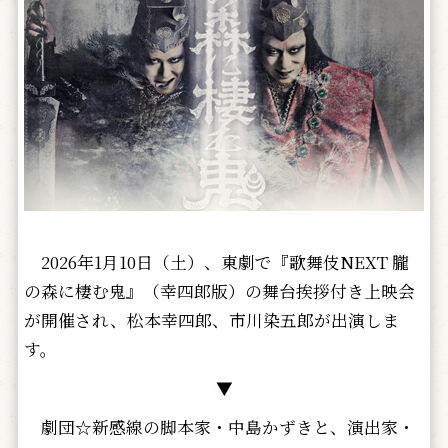
2026年1月10日（土）、東劇で『歌舞伎NEXT 朧
の森に棲む鬼』（幸四郎版）の舞台挨拶付き上映会
が開催され、松本幸四郎、市川染五郎が出演しま
す。
▼
劇団☆新感線の脚本家・中島かずきと、演出家・