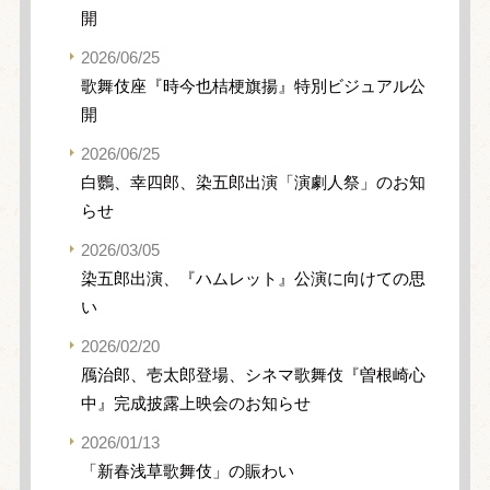
開
2026/06/25
歌舞伎座『時今也桔梗旗揚』特別ビジュアル公
開
2026/06/25
白鸚、幸四郎、染五郎出演「演劇人祭」のお知
らせ
2026/03/05
染五郎出演、『ハムレット』公演に向けての思
い
2026/02/20
鴈治郎、壱太郎登場、シネマ歌舞伎『曽根崎心
中』完成披露上映会のお知らせ
2026/01/13
「新春浅草歌舞伎」の賑わい