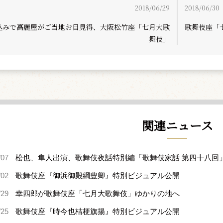
2018/06/29
2018/06/30
込みで高麗屋がご当地お目見得、大阪松竹座「七月大歌
歌舞伎座「
舞伎」
関連ニュース
/07
松也、隼人出演、歌舞伎夜話特別編「歌舞伎家話 第四十八回
/02
歌舞伎座『御浜御殿綱豊卿』特別ビジュアル公開
/29
幸四郎が歌舞伎座「七月大歌舞伎」ゆかりの地へ
/25
歌舞伎座『時今也桔梗旗揚』特別ビジュアル公開