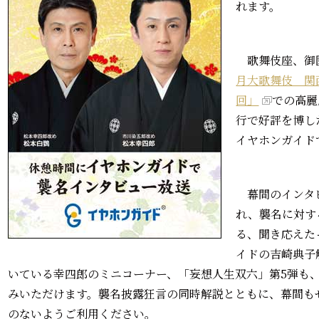
れます。
歌舞伎座、御
月大歌舞伎 関
回」
での高麗
行で好評を博し
イヤホンガイド
幕間のインタ
れ、襲名に対す
る、聞き応えた
イドの吉崎典子
いている幸四郎のミニコーナー、「妄想人生双六」第5弾も
みいただけます。襲名披露狂言の同時解説とともに、幕間も
のないようご利用ください。