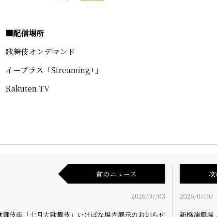
■配信場所
歌舞伎オンデマンド
イープラス「Streaming+」
Rakuten TV
前のニュース
次
2026/07/03
2026/07/07
歌舞伎座「七月大歌舞伎」いけばな場内展示のお知らせ
新橋演舞場