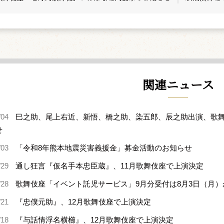
関連ニュース
/04
巳之助、尾上右近、新悟、橋之助、染五郎、辰之助出演、歌舞
せ
/03
「令和8年熊本地震災害義援金」募金活動のお知らせ
/29
通し狂言『仮名手本忠臣蔵』、11月歌舞伎座で上演決定
/28
歌舞伎座「イベント託児サービス」9月分受付は8月3日（月）
/21
『忠僕元助』、12月歌舞伎座で上演決定
/18
『与話情浮名横櫛』、12月歌舞伎座で上演決定