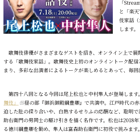
「Stre
と「楽天
伎家話（
します。
歌舞伎俳優がさまざまなゲストを招き、オンライン上で展
する「歌舞伎家話」。歌舞伎史上初のオンライントーク配信と
まり、多彩な出演者によるトークが楽しめるとあって、毎回
第四十八回となる今回は尾上松也と中村隼人が登場します
舞伎」
昼の部『御浜御殿綱豊卿』で共演中。江戸時代の赤
迫した肚の探り合いや、白熱するせりふの応酬など、聡明で
助右衛門の男同士の駆け引きを描く名作です。松也は2018
る徳川綱豊卿を勤め、隼人は富森助右衛門に初役で挑みます