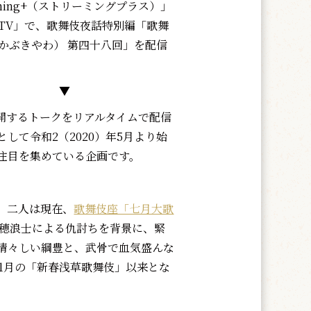
aming+（ストリーミングプラス）」
TV」で、歌舞伎夜話特別編「歌舞
かぶきやわ） 第四十八回」を配信
▼
開するトークをリアルタイムで配信
して令和2（2020）年5月より始
注目を集めている企画です。
。二人は現在、
歌舞伎座「七月大歌
穂浪士による仇討ちを背景に、緊
清々しい綱豊と、武骨で血気盛んな
年1月の「新春浅草歌舞伎」以来とな
。