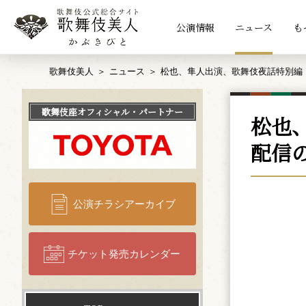
公演情報
ニュース
も
歌舞伎美人
ニュース
松也、隼人出演、歌舞伎夜話特別編
歌舞伎座
オフィシャル・パートナー
松也
配信
公演チラシアーカイブ
チケット発売カレンダー