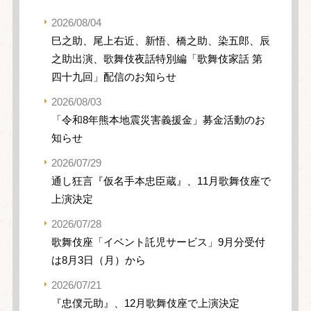
2026/08/04
巳之助、尾上右近、新悟、橋之助、染五郎、辰
之助出演、歌舞伎夜話特別編「歌舞伎家話 第
四十九回」配信のお知らせ
2026/08/03
「令和8年熊本地震災害義援金」募金活動のお
知らせ
2026/07/29
通し狂言『仮名手本忠臣蔵』、11月歌舞伎座で
上演決定
2026/07/28
歌舞伎座「イベント託児サービス」9月分受付
は8月3日（月）から
2026/07/21
『忠僕元助』、12月歌舞伎座で上演決定