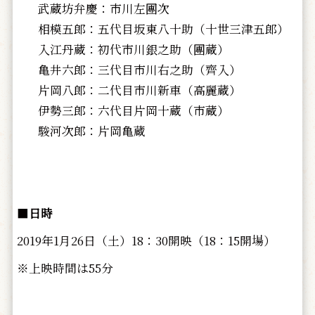
武蔵坊弁慶：市川左團次
相模五郎：五代目坂東八十助（十世三津五郎）
入江丹蔵：初代市川銀之助（團蔵）
亀井六郎：三代目市川右之助（齊入）
片岡八郎：二代目市川新車（高麗蔵）
伊勢三郎：六代目片岡十蔵（市蔵）
駿河次郎：片岡亀蔵
■
日時
2019年1月26日（土）18：30開映（18：15開場）
※上映時間は55分