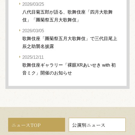
2026/03/25
八代目菊五郎が語る、歌舞伎座「四月大歌舞
伎」「團菊祭五月大歌舞伎」
2026/03/05
歌舞伎座「團菊祭五月大歌舞伎」で三代目尾上
辰之助襲名披露
2025/12/11
歌舞伎座ギャラリー「裸眼XRあいせき with 初
音ミク」開催のお知らせ
ニュースTOP
公演別ニュース