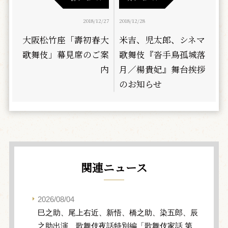
2018/12/27
2018/12/28
大阪松竹座「壽初春大
米吉、児太郎、シネマ
歌舞伎」幕見席のご案
歌舞伎『沓手鳥孤城落
内
月／楊貴妃』舞台挨拶
のお知らせ
関連ニュース
2026/08/04
巳之助、尾上右近、新悟、橋之助、染五郎、辰
之助出演、歌舞伎夜話特別編「歌舞伎家話 第