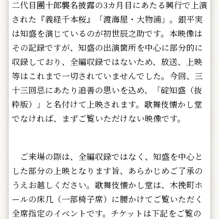
二代目團十郎襲名披露の3カ月目にあたる興行で上演
された『義経千本桜』「渡海屋・大物浦」。銀平実
は知盛を演じているのが初世辰之助です。本映像は
その記録ですが、知盛の出演箇所を中心に部分的に
収録しており、全編収録ではないため、放送、上映
等はこれまで一切されていませんでした。今回、三
十三回忌にあたり追善の思いを込め、「碇知盛（抜
粋版）」と名付けて上映されます。歌舞伎懐かし堂
でなければ、まずご覧いただけない映像です。
ご来場の際は、全編収録ではなく、知盛を中心と
した部分の上映となります旨、あらかじめご了承の
うえお越しください。歌舞伎懐かし堂は、木挽町ホ
ールの床几（一部椅子席）に腰かけてご覧いただく
全席指定のイベントです。チケットは下記をご覧の