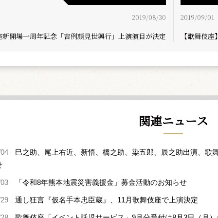
2019/08/30
2019/09/01
座新開場一周年記念「吉例顔見世興行」上演演目が決定
【歌舞伎座
関連ニュース
/04
巳之助、尾上右近、新悟、橋之助、染五郎、辰之助出演、歌舞
せ
/03
「令和8年熊本地震災害義援金」募金活動のお知らせ
/29
通し狂言『仮名手本忠臣蔵』、11月歌舞伎座で上演決定
/28
歌舞伎座「イベント託児サービス」9月分受付は8月3日（月）