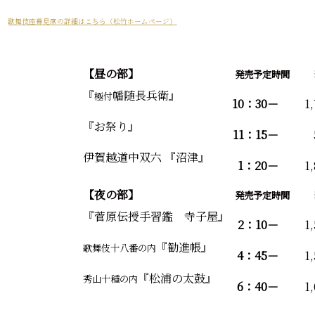
歌舞伎座幕見席の詳細はこちら（松竹ホームページ）
【昼の部】
発売予定時間
『
幡随長兵衛』
極付
10：30－
1
『お祭り』
11：15－
伊賀越道中双六 『沼津』
1：20－
1
【夜の部】
発売予定時間
『菅原伝授手習鑑 寺子屋』
2：10－
1
『勧進帳』
歌舞伎十八番の内
4：45－
1
『松浦の太鼓』
秀山十種の内
6：40－
1